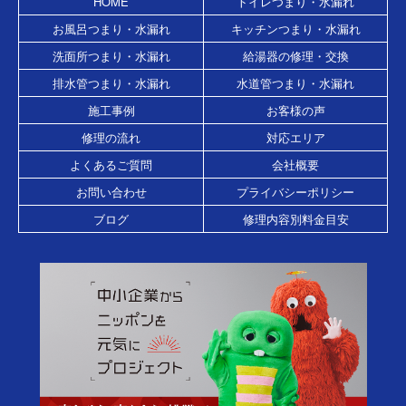
HOME
トイレつまり・水漏れ
お風呂つまり・水漏れ
キッチンつまり・水漏れ
洗面所つまり・水漏れ
給湯器の修理・交換
排水管つまり・水漏れ
水道管つまり・水漏れ
施工事例
お客様の声
修理の流れ
対応エリア
よくあるご質問
会社概要
お問い合わせ
プライバシーポリシー
ブログ
修理内容別料金目安