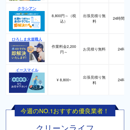
クラシアン
8,800円～（税
出張見積り無
24時間36
込）
料
ひろしま水道職人
作業料金2,200
お見積り無料
24時間
円～
イースマイル
出張見積り無
¥ 8,800~
24時間
料
今週のNO.1おすすめ優良業者！
クリーンライフ