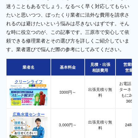
迷うこともあるでしょう。なるべく早く対応してもらい
たいと思いつつ、ぼったくり業者に法外な費用を請求さ
れるのは避けたいという悩みは尽きないはずです。そん
な時に役立つのが、この記事です。三原市で安心して依
頼できる修理業者とその選び方を詳しくご紹介していま
す。業者選びで悩んだ際の参考にしてみてください。
見積・出張
営業時
業者名
基本料金
相談費用
営業日
クリーンライフ
お電話、
出張見積り無
ターネッ
3300円～
料
もに24時
365日
広島水道センター
出張見積り無
3,000円～
24時間
料