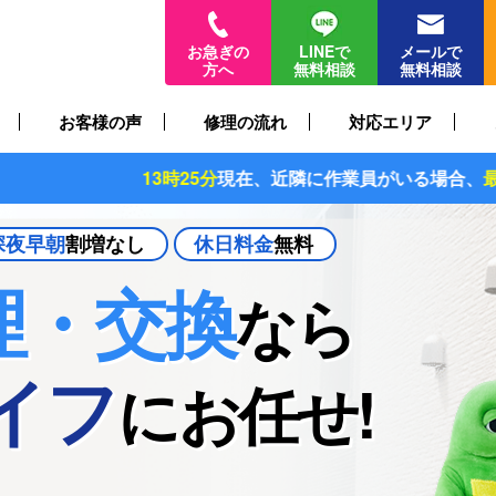
お急ぎの
LINEで
メールで
方へ
無料相談
無料相談
お客様の声
修理の流れ
対応エリア
13時25分
現在、近隣に作業員がいる場合、
最短30分〜
でお伺い
深夜早朝
割増なし
休日料金
無料
理・交換
なら
イフ
に
お任せ!