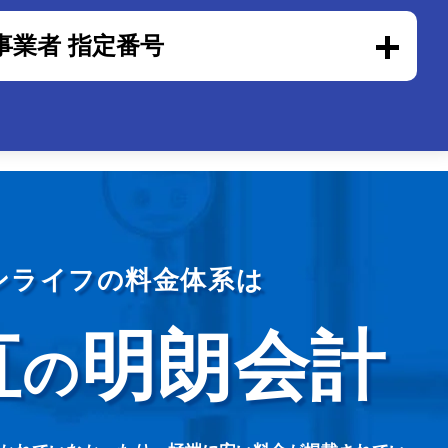
事業者 指定番号
ンライフの料金体系は
直
明朗会計
の