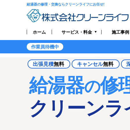
給湯器の修理・交換ならクリーンライフにお任せ!
サービス・料金
ホーム
施工事例
トイレつまり・水漏れ
作業員待機中
お風呂つまり・水漏れ
出張見積
無料
キャンセル
無料
キッチンつまり・水漏れ
給湯器
修
の
洗面所つまり・水漏れ
クリーンラ
給湯器の修理・交換
排水管つまり・水漏れ
水道管つまり・水漏れ