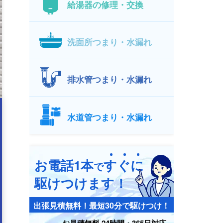
給湯器の修理・交換
洗面所つまり・水漏れ
排水管つまり・水漏れ
水道管つまり・水漏れ
お電話1本
す
ぐ
に
で
駆けつけます！
出張見積無料！最短30分で駆けつけ！
お見積無料 24時間・365日対応