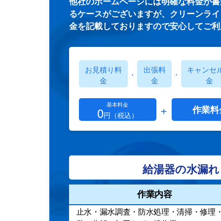
他社のホームページには明確な料金が書
るケースがございますが、クリーンライ
金を記載しておりますので安心してご利
お見積り料
出張料
キャンセ
・
・
金
金
金
基本料金
+
作業料
0
円（税込）
給湯器の水漏れ
作業内容
止水・漏水調査・防水処理・清掃・修理