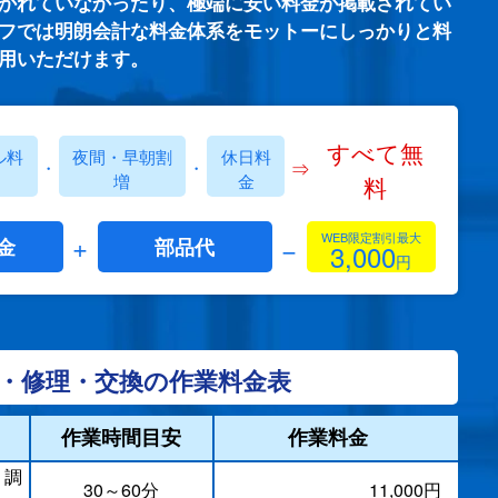
かれていなかったり、極端に安い料金が掲載されてい
フでは明朗会計な料金体系をモットーにしっかりと料
用いただけます。
すべて無
ル料
夜間・早朝割
休日料
⇒
・
・
増
金
料
+
WEB限定割引最大
−
金
部品代
3,000
円
・修理・交換の作業料金表
作業時間目安
作業料金
・調
30～60分
11,000円