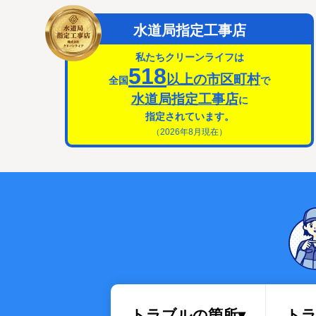
排水管・排水桝トラブル
水道局指定工事店
私たちクリーンライフは
518
以上の市区町村
全国
で
水道局指定工事店
に
指定されています。
（2026年8月現在）
トラブルの箇所▾
トラ