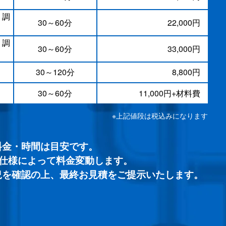
・調
30～60分
22,000円
・調
30～60分
33,000円
30～120分
8,800円
30～60分
11,000円+材料費
※上記値段は税込みになります
料金・時間は目安です。
/仕様によって料金変動します。
況を確認の上、
最終お見積をご提示いたします。