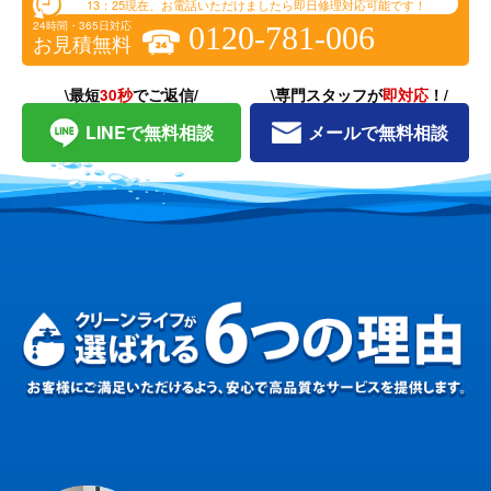
13：25
現在、お電話いただけましたら即日修理対応可能です！
24時間・365日対応
0120-781-006
お見積無料
\最短
30秒
でご返信/
\専門スタッフが
即対応
！/
LINEで無料相談
メールで無料相談