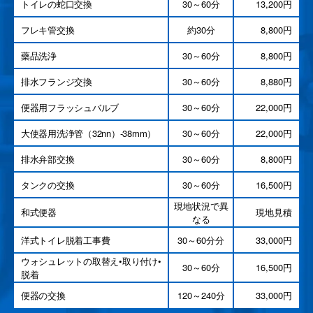
トイレの蛇口交換
30～60分
13,200円
フレキ管交換
約30分
8,800円
藥品洗浄
30～60分
8,800円
排水フランジ交換
30～60分
8,880円
便器用フラッシュバルブ
30～60分
22,000円
大使器用洗浄管（32nn）-38mm）
30～60分
22,000円
排水弁部交換
30～60分
8,800円
タンクの交換
30～60分
16,500円
現地状況で異
和式便器
現地見積
なる
洋式トイレ脱着工事費
30～60分分
33,000円
ウォシュレットの取替え•取り付け•
30～60分
16,500円
脱着
便器の交換
120～240分
33,000円