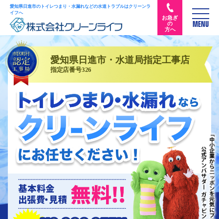
愛知県日進市のトイレつまり・水漏れなどの水道トラブルはクリーンラ
イフへ
お急ぎ
の
MENU
方へ
愛知県日進市・水道局指定工事店
指定店番号326