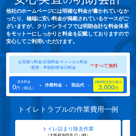
他社のホームページには明確な料金が書かれていなか
ったり、極端に安い料金が掲載されているケースがご
ざいますが、クリーンライフでは明朗会計な料金体系
をモットーにしっかりと料金を記載しておりますので
安心してご利用いただけます。
お見積り料金/出張料金/キャンセル料金
⇒
すべて無料
/夜間・早朝割増/休日料金
基本料金
WEB限定割引最大
0
+
作業料金
+
部品代
−
3,000
円（税込）
円
トイレトラブルの作業費用一例
トイレ詰まり除去作業
（大阪府池田市 O・I様）