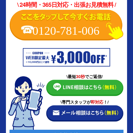
\ 24時間・365日対応・出張お見積無料 /
0120-781-006
\最短
30秒
でご返信/
\専門スタッフが
即対応
！/