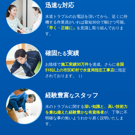
迅速
対応
な
水道トラブルのお電話を頂いてから、近くに待
機する作業員がいれば最短30分で駆けつ可能。
「早く・正確に」
を意識し取り組んでおりま
す。
確固
実績
たる
お陰様で
施工実績30万件
を達成。さらに
全国
518以上の市区町村で水道局指定工事店
に指定
されております。（）
経験豊富
スタッフ
な
水のトラブルに関する
深い知識と、高い技術力
を兼ね備えた経験豊かな有資格者
が、丁寧に不
明確な事の無いようわかり易く説明いたしま
す。