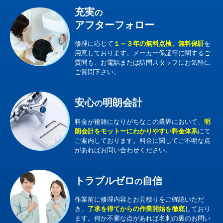
充実
の
アフターフォロー
修理に応じて
１～３年の無料点検、無料保証
を
用意しております。メーカー保証等に関するご
質問も、お電話または訪問スタッフにお気軽に
ご質問下さい。
安心
明朗会計
の
料金が複雑になりがちなこの業界において、
明
朗会計をモットーにわかりやすい料金体系
にて
ご案内しております。料金に関してご不明な点
があればお問い合わせください。
トラブルゼロ
自信
の
作業前に修理内容とお見積りをご確認いただ
き、
了承を得てからの作業開始を徹底
しており
ます。何か不審な点があれば名刺の裏のお問い