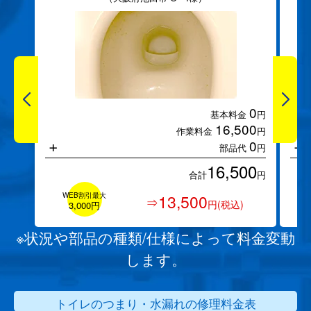
0
基本料金
円
16,500
作業料金
円
+
+
0
部品代
円
16,500
合計
円
WEB割引最大
13,500
⇒
円(税込)
3,000円
※状況や部品の種類/仕様によって料金変動
します。
トイレのつまり・水漏れの修理料金表