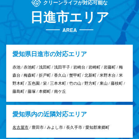
クリーンライフが対応可能な
日進市エリア
AREA
愛知県
日進市の対応エリア
赤池 / 赤池町 / 浅田町 / 浅田平子 / 岩崎台 / 岩崎町 / 岩藤町 / 梅
森台 / 梅森町 / 折戸町 / 香久山 / 蟹甲町 / 北新町 / 米野木台 / 米
野木町 / 五色園 / 栄 / 三本木町 / 竹の山 / 野方町 / 東山 / 藤枝町 /
藤島町 / 藤塚 / 本郷町 / 南ケ丘
愛知県
内の近隣対応エリア
名古屋市
/ 豊田市 / みよし市 / 長久手市 / 愛知郡東郷町