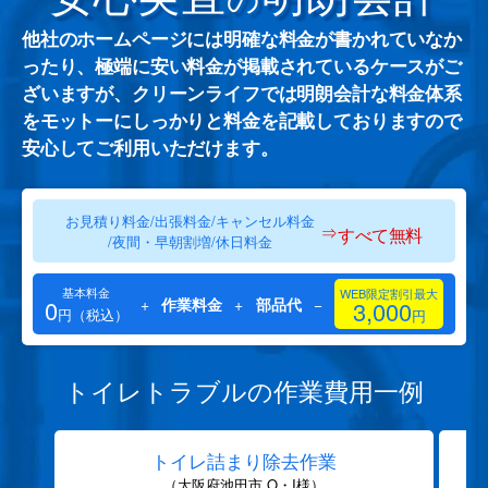
他社のホームページには明確な料金が書かれていなか
ったり、極端に安い料金が掲載されているケースがご
ざいますが、クリーンライフでは明朗会計な料金体系
をモットーにしっかりと料金を記載しておりますので
安心してご利用いただけます。
お見積り料金/出張料金/キャンセル料金
⇒
すべて無料
/夜間・早朝割増/休日料金
基本料金
WEB限定割引最大
0
+
作業料金
+
部品代
−
3,000
円（税込）
円
トイレトラブルの作業費用一例
トイレ詰まり除去作業
（大阪府池田市 O・I様）