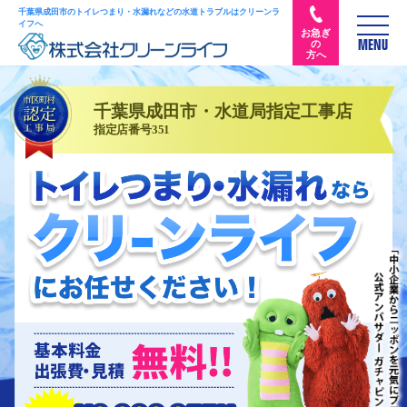
千葉県成田市のトイレつまり・水漏れなどの水道トラブルはクリーンラ
イフへ
お急ぎ
の
MENU
方へ
千葉県成田市・水道局指定工事店
指定店番号351