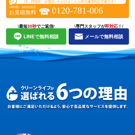
13：25
現在、お電話いただけましたら即日修理対応可能です！
24時間・365日対応
0120-781-006
お見積無料
\最短
30秒
でご返信/
\専門スタッフが
即対応
！/
LINEで無料相談
メールで無料相談