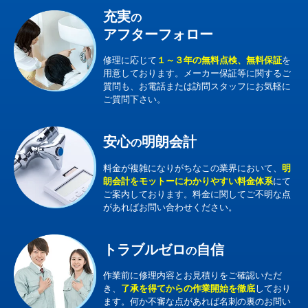
充実
の
アフターフォロー
修理に応じて
１～３年の無料点検、無料保証
を
用意しております。メーカー保証等に関するご
質問も、お電話または訪問スタッフにお気軽に
ご質問下さい。
安心
明朗会計
の
料金が複雑になりがちなこの業界において、
明
朗会計をモットーにわかりやすい料金体系
にて
ご案内しております。料金に関してご不明な点
があればお問い合わせください。
トラブルゼロ
自信
の
作業前に修理内容とお見積りをご確認いただ
き、
了承を得てからの作業開始を徹底
しており
ます。何か不審な点があれば名刺の裏のお問い