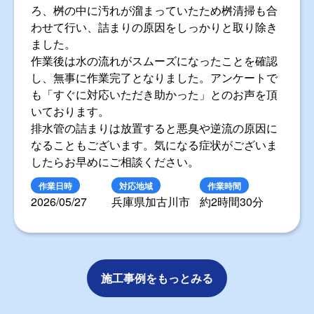
作業日時
対応地域
作業時間
2026/05/28
東京都大田区
約1時間8分
排水管の水漏れ・つまり
【加古川市】排水管内高圧洗浄作業（桝
清掃）
兵庫県加古川市にお住まいのお客様より、排水管のつま
りに関するご相談を頂きました。
高圧洗浄機を使用して排水管内部を洗浄したとこ
ろ、桝の中に汚れが溜まっていたため桝清掃も合
わせて行い、詰まりの原因をしっかりと取り除き
ました。
作業後は水の流れがスムーズになったことを確認
し、無事に作業完了となりました。アンケートで