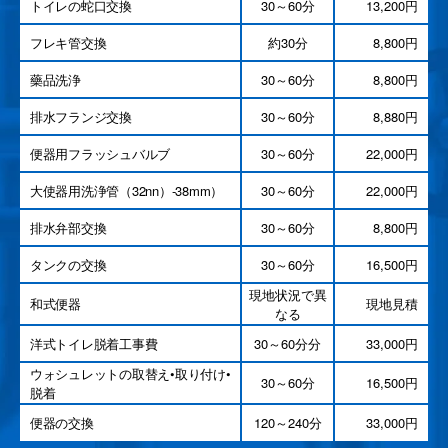
トイレの蛇口交換
30～60分
13,200円
フレキ管交換
約30分
8,800円
藥品洗浄
30～60分
8,800円
排水フランジ交換
30～60分
8,880円
便器用フラッシュバルブ
30～60分
22,000円
大使器用洗浄管（32nn）-38mm）
30～60分
22,000円
排水弁部交換
30～60分
8,800円
タンクの交換
30～60分
16,500円
現地状況で異
和式便器
現地見積
なる
洋式トイレ脱着工事費
30～60分分
33,000円
ウォシュレットの取替え•取り付け•
30～60分
16,500円
脱着
便器の交換
120～240分
33,000円