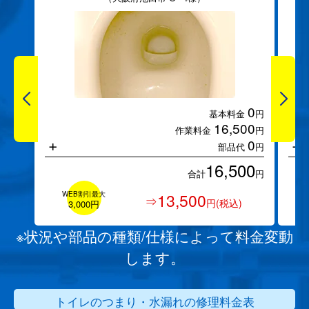
0
基本料金
円
16,500
作業料金
円
+
+
0
部品代
円
16,500
合計
円
WEB割引最大
13,500
⇒
円(税込)
3,000円
※状況や部品の種類/仕様によって料金変動
します。
トイレのつまり・水漏れの修理料金表