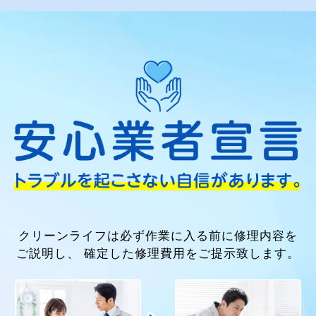
も「すぐに対応いただき助かった」とのお声を頂
いております。
排水管の詰まりは放置すると悪臭や逆流の原因に
なることもございます。気になる症状がございま
したらお早めにご相談ください。
作業日時
対応地域
作業時間
2026/05/27
兵庫県加古川市
約2時間30分
施工事例をもっとみる