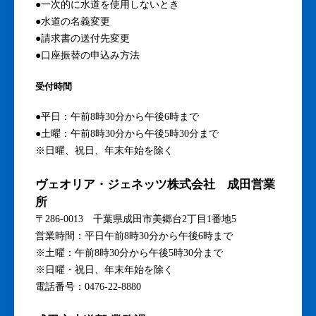
ただし、成田ニュータウン地区の水道は県営水道のた
め、千葉県企業局にご連絡ください。
水道メーターからご自宅の蛇口までの水漏れは、お客
様が成田市の水道局指定工事店に修理を依頼してくだ
さい。修理費用はお客様が負担します。
■ヴェオリア・ジェネッツ株式会社 成田営
業所のご案内
電話番号：0476-22-8880
受付内容
●水道の使用開始・使用中止
●一次的に水道を使用しないとき
●水道の名義変更
●請求書の送付先変更
●口座振替の申込み方法
受付時間