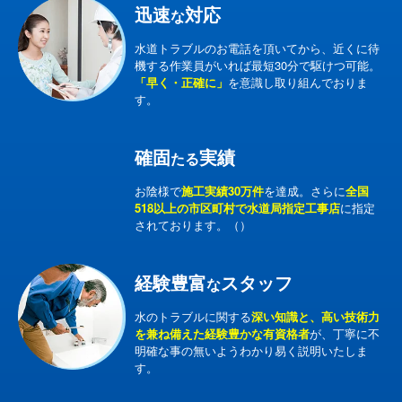
迅速
対応
な
水道トラブルのお電話を頂いてから、近くに待
機する作業員がいれば最短30分で駆けつ可能。
「早く・正確に」
を意識し取り組んでおりま
す。
確固
実績
たる
お陰様で
施工実績30万件
を達成。さらに
全国
518以上の市区町村で水道局指定工事店
に指定
されております。（）
経験豊富
スタッフ
な
水のトラブルに関する
深い知識と、高い技術力
を兼ね備えた経験豊かな有資格者
が、丁寧に不
明確な事の無いようわかり易く説明いたしま
す。