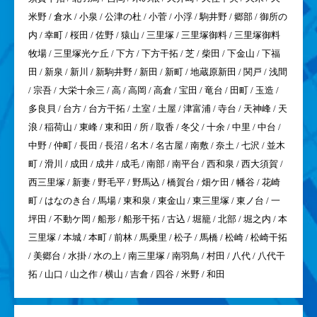
クリーンライフが対応可能な
成田市エリア
AREA
千葉県
成田市の対応エリア
青山 / 赤荻 / 赤坂 / 芦田 / 東町 / 吾妻 / 荒海 / 安西 / 飯田町 / 飯仲
/ 囲護台 / 磯部 / 伊能 / 飯岡 / ウイング土屋 / 臼作 / 江弁須 / 大生
/ 大清水 / 大竹 / 大竹干拓 / 大沼 / 大袋 / 大室 / 大山 / 大和田 / 押
畑 / 小野 / 上町 / 上福田 / 加良部 / 川上 / 川栗 / 官林 / 北須賀 / 北
須賀干拓 / 北羽鳥 / 吉岡 / 木の根 / 久井崎 / 久住中央 / 久米 / 久
米野 / 倉水 / 小泉 / 公津の杜 / 小菅 / 小浮 / 駒井野 / 郷部 / 御所の
内 / 幸町 / 桜田 / 佐野 / 猿山 / 三里塚 / 三里塚御料 / 三里塚御料
牧場 / 三里塚光ケ丘 / 下方 / 下方干拓 / 芝 / 柴田 / 下金山 / 下福
田 / 新泉 / 新川 / 新駒井野 / 新田 / 新町 / 地蔵原新田 / 関戸 / 浅間