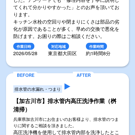
キッチンつまり・水漏れ
【大田区】キッチン水栓修理（給水栓上
部交換）
東京都大田区にお住まいのお客様より、キッチン水栓が
空回りして閉まらないとのご相談を頂きました。
現地で確認したところ、給水栓上部の劣化が原因
と判明したため、左右2箇所の給水栓上部
（SANEI PR18A-13）を新品に交換し、その他部
品の取付も合わせて行いました。
作業時間は約1時間強。交換後は水栓の操作がス
ムーズになったことを確認して作業完了となりま
した。アンケートでも「修理内容を丁寧に説明し
てくれて分かりやすかった」とのお声を頂いてお
ります。
キッチン水栓の空回りや閉まりにくさは部品の劣
化が原因であることが多く、早めの交換で悪化を
防げます。お困りの際はご相談ください。