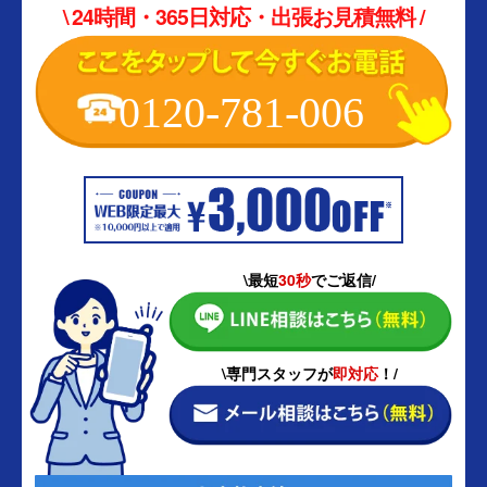
\ 24時間・365日対応・出張お見積無料 /
0120-781-006
\最短
30秒
でご返信/
\専門スタッフが
即対応
！/