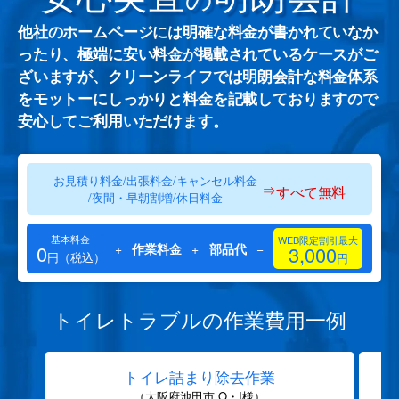
他社のホームページには明確な料金が書かれていなか
ったり、極端に安い料金が掲載されているケースがご
ざいますが、クリーンライフでは明朗会計な料金体系
をモットーにしっかりと料金を記載しておりますので
安心してご利用いただけます。
お見積り料金/出張料金/キャンセル料金
⇒
すべて無料
/夜間・早朝割増/休日料金
基本料金
WEB限定割引最大
0
+
作業料金
+
部品代
−
3,000
円（税込）
円
トイレトラブルの作業費用一例
トイレ詰まり除去作業
（大阪府池田市 O・I様）