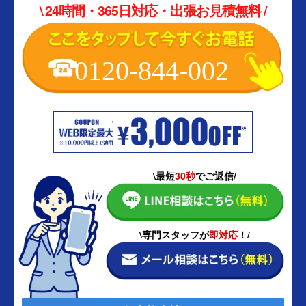
\ 24時間・365日対応・出張お見積無料 /
0120-844-002
\最短
30秒
でご返信/
\専門スタッフが
即対応
！/