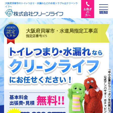
大阪府貝塚市のトイレつまり・水漏れなどの水道トラブルはクリーンラ
イフへ
お急ぎ
の
MENU
方へ
大阪府貝塚市・水道局指定工事店
指定店番号375