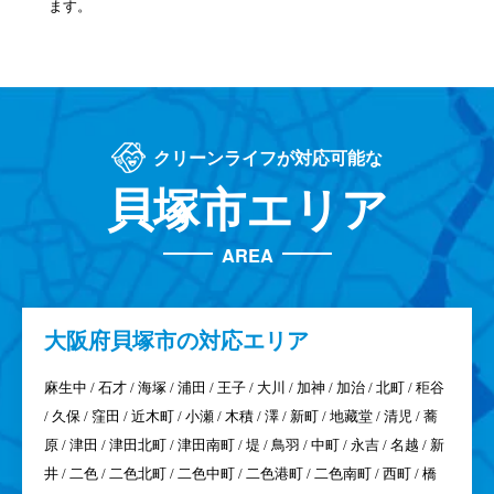
ます。
クリーンライフが対応可能な
貝塚市エリア
AREA
大阪府
貝塚市の対応エリア
麻生中 / 石才 / 海塚 / 浦田 / 王子 / 大川 / 加神 / 加治 / 北町 / 秬谷
/ 久保 / 窪田 / 近木町 / 小瀬 / 木積 / 澤 / 新町 / 地藏堂 / 清児 / 蕎
原 / 津田 / 津田北町 / 津田南町 / 堤 / 鳥羽 / 中町 / 永吉 / 名越 / 新
井 / 二色 / 二色北町 / 二色中町 / 二色港町 / 二色南町 / 西町 / 橋