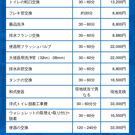
トイレの蛇口交換
30～60分
13,200円
フレキ管交換
約30分
8,800円
藥品洗浄
30～60分
8,800円
排水フランジ交換
30～60分
8,880円
便器用フラッシュバルブ
30～60分
22,000円
大使器用洗浄管（32nn）-38mm）
30～60分
22,000円
排水弁部交換
30～60分
8,800円
タンクの交換
30～60分
16,500円
現地状況で異
和式便器
現地見積
なる
洋式トイレ脱着工事費
30～60分分
33,000円
ウォシュレットの取替え•取り付け•
30～60分
16,500円
脱着
便器の交換
120～240分
33,000円