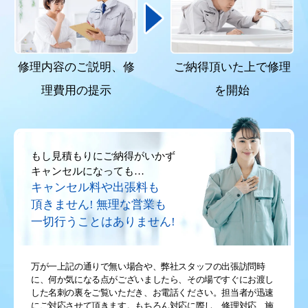
修理内容のご説明、
修
ご納得頂いた上で
修理
理費用の提示
を開始
もし見積もりにご納得がいかず
キャンセルになっても…
キャンセル料や出張料も
頂きません!
無理な営業も
一切行うことはありません!
万が一上記の通りで無い場合や、弊社スタッフの出張訪問時
に、何か気になる点がございましたら、その場ですぐにお渡し
した名刺の裏をご覧いただき、お電話ください。担当者が迅速
にご対応させて頂きます。もちろん対応に際し、修理対応、施