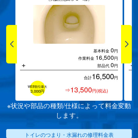
0
基本料金
円
16,500
作業料金
円
+
+
0
部品代
円
16,500
合計
円
WEB割引最大
13,500
⇒
円(税込)
3,000円
※状況や部品の種類/仕様によって料金変動
します。
トイレのつまり・水漏れの修理料金表