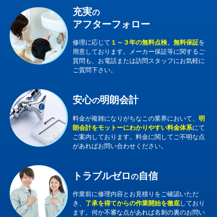
充実
の
アフターフォロー
修理に応じて
１～３年の無料点検、無料保証
を
用意しております。メーカー保証等に関するご
質問も、お電話または訪問スタッフにお気軽に
ご質問下さい。
安心
明朗会計
の
料金が複雑になりがちなこの業界において、
明
朗会計をモットーにわかりやすい料金体系
にて
ご案内しております。料金に関してご不明な点
があればお問い合わせください。
トラブルゼロ
自信
の
作業前に修理内容とお見積りをご確認いただ
き、
了承を得てからの作業開始を徹底
しており
ます。何か不審な点があれば名刺の裏のお問い