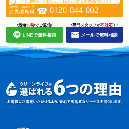
13：25
現在、お電話いただけましたら即日修理対応可能です！
24時間・365日対応
0120-844-002
お見積無料
\最短
30秒
でご返信/
\専門スタッフが
即対応
！/
LINEで無料相談
メールで無料相談