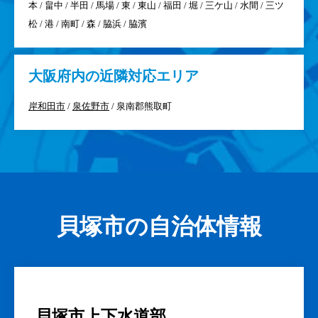
本 / 畠中 / 半田 / 馬場 / 東 / 東山 / 福田 / 堀 / 三ケ山 / 水間 / 三ツ
松 / 港 / 南町 / 森 / 脇浜 / 脇濱
大阪府
内の近隣対応エリア
岸和田市
/
泉佐野市
/ 泉南郡熊取町
貝塚市の自治体情報
貝塚市上下水道部