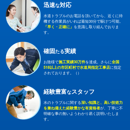
迅速
対応
な
水道トラブルのお電話を頂いてから、近くに待
機する作業員がいれば最短30分で駆けつ可能。
「早く・正確に」
を意識し取り組んでおりま
す。
確固
実績
たる
お陰様で
施工実績30万件
を達成。さらに
全国
518以上の市区町村で水道局指定工事店
に指定
されております。（）
経験豊富
スタッフ
な
水のトラブルに関する
深い知識と、高い技術力
を兼ね備えた経験豊かな有資格者
が、丁寧に不
明確な事の無いようわかり易く説明いたしま
す。