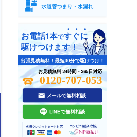
水道管つまり・水漏れ
お電話1本
す
ぐ
に
で
駆けつけます！
出張見積無料！最短30分で駆けつけ！
お見積無料 24時間・365日対応
0120-707-053
メールで無料相談
LINEで無料相談
コンビニ後払い対応
各種クレジットカード対応