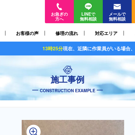
お急ぎの
LINEで
メールで
方へ
無料相談
無料相談
お客様の声
修理の流れ
対応エリア
3時25分
現在、近隣に作業員がいる場合、
最短30分〜
でお伺い
施工事例
CONSTRUCTION EXAMPLE