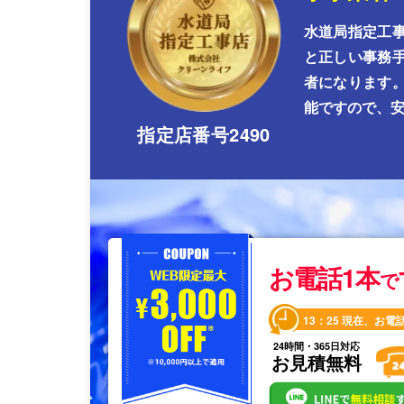
水道局指定工
と正しい事務
者になります
能ですので、
指定店番号2490
お電話1本
で
13：25
現在、お電
24時間・365日対応
お見積無料