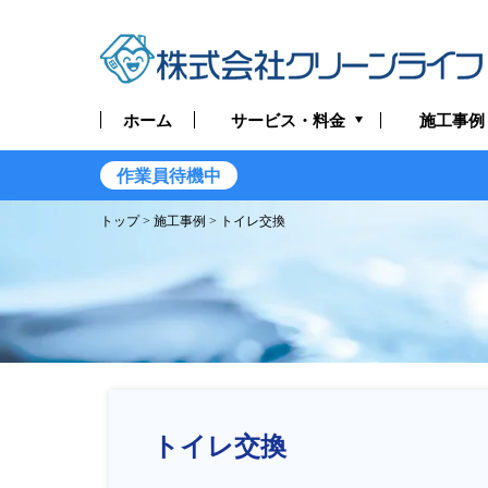
サービス・料金
ホーム
施工事例
トイレつまり・水漏れ
作業員待機中
1
お風呂つまり・水漏れ
トップ
>
施工事例
> トイレ交換
キッチンつまり・水漏れ
洗面所つまり・水漏れ
給湯器の修理・交換
排水管つまり・水漏れ
トイレ交換
水道管つまり・水漏れ