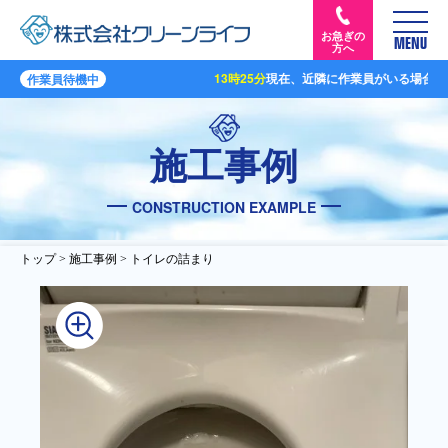
お急ぎの
MENU
方へ
13時25分
現在、近隣に作業員がいる場合、
最
作業員待機中
施工事例
CONSTRUCTION EXAMPLE
トップ
>
施工事例
> トイレの詰まり