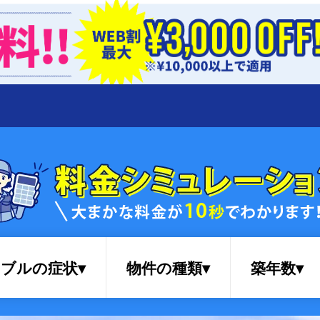
ブルの症状▾
物件の種類▾
築年数▾