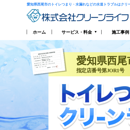
愛知県西尾市のトイレつまり・水漏れなどの水道トラブルはクリ
サービス・料金
ホーム
施工事例
トイレつまり・水漏れ
お風呂つまり・水漏れ
愛知県西尾
指定店番号第JOR1号
キッチンつまり・水漏れ
洗面所つまり・水漏れ
給湯器の修理・交換
排水管つまり・水漏れ
水道管つまり・水漏れ