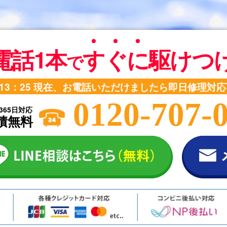
電話1本
す
ぐ
に
駆けつ
で
13：25
現在、お電話いただけましたら即日修理対応
0120-707-
365日対応
積無料