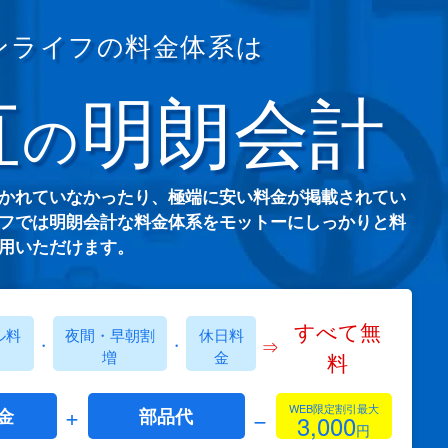
ンライフの料金体系は
直
明朗会計
の
かれていなかったり、極端に安い料金が掲載されてい
フでは明朗会計な料金体系をモットーにしっかりと料
用いただけます。
すべて無
ル料
夜間・早朝割
休日料
⇒
・
・
増
金
料
+
WEB限定割引最大
−
金
部品代
3,000
円