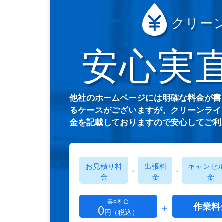
クリー
安心実
他社のホームページには明確な料金が書
るケースがございますが、クリーンライ
金を記載しておりますので安心してご利
お見積り料
出張料
キャンセ
・
・
金
金
金
基本料金
+
作業料
0
円（税込）