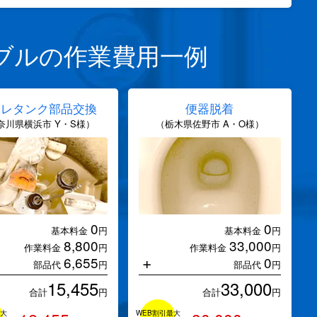
ブルの作業費用一例
イレタンク部品交換
便器脱着
奈川県横浜市 Y・S様）
（栃木県佐野市 A・O様）
0
0
基本料金
円
基本料金
円
8,800
33,000
作業料金
円
作業料金
円
+
6,655
0
部品代
円
部品代
円
15,455
33,000
合計
円
合計
円
最大
WEB割引最大