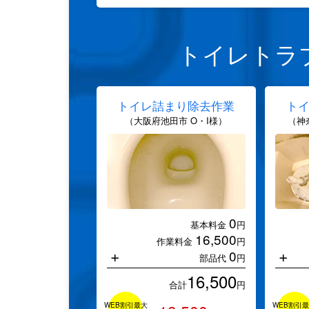
トイレトラ
トイレ詰まり除去作業
ト
（大阪府池田市 O・I様）
（神
0
基本料金
円
16,500
作業料金
円
+
+
0
部品代
円
16,500
合計
円
WEB割引最大
WEB割引