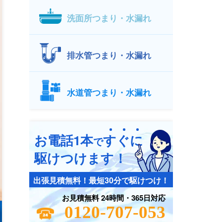
洗面所つまり・水漏れ
排水管つまり・水漏れ
水道管つまり・水漏れ
お電話1本
す
ぐ
に
で
駆けつけます！
出張見積無料！最短30分で駆けつけ！
お見積無料 24時間・365日対応
0120-707-053