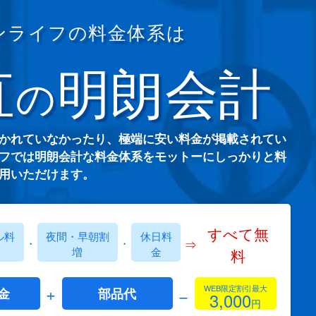
ンライフの料金体系は
直
明朗会計
の
かれていなかったり、極端に安い料金が掲載されてい
フでは明朗会計な料金体系をモットーにしっかりと料
用いただけます。
すべて無
ル料
夜間・早朝割
休日料
⇒
・
・
増
金
料
+
WEB限定割引最大
−
金
部品代
3,000
円