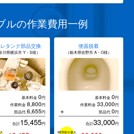
ブルの作業費用一例
イレタンク部品交換
便器脱着
奈川県横浜市 Y・S様）
（栃木県佐野市 A・O様）
0
0
基本料金
円
基本料金
円
8,800
33,000
作業料金
円
作業料金
円
+
6,655
0
部品代
円
部品代
円
15,455
33,000
合計
円
合計
円
最大
WEB割引最大