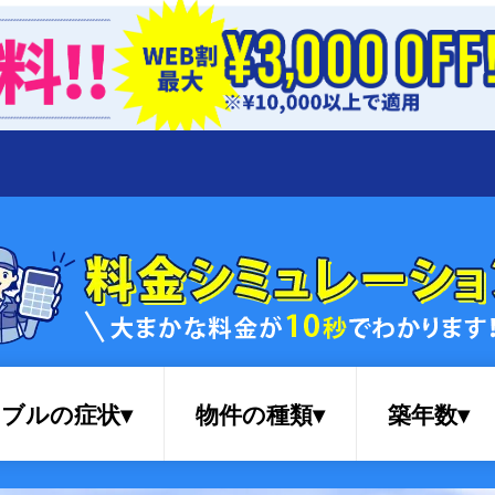
ブルの症状▾
物件の種類▾
築年数▾