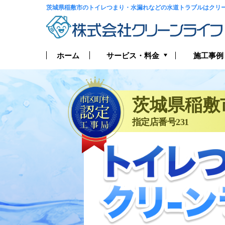
茨城県稲敷市のトイレつまり・水漏れなどの水道トラブルはクリ
サービス・料金
ホーム
施工事例
トイレつまり・水漏れ
お風呂つまり・水漏れ
茨城県稲敷
指定店番号231
キッチンつまり・水漏れ
洗面所つまり・水漏れ
給湯器の修理・交換
排水管つまり・水漏れ
水道管つまり・水漏れ