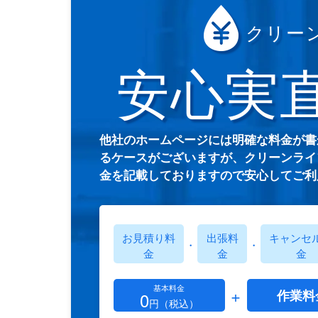
クリー
安心実
他社のホームページには明確な料金が書
るケースがございますが、クリーンライ
金を記載しておりますので安心してご利
お見積り料
出張料
キャンセ
・
・
金
金
金
基本料金
+
作業料
0
円（税込）