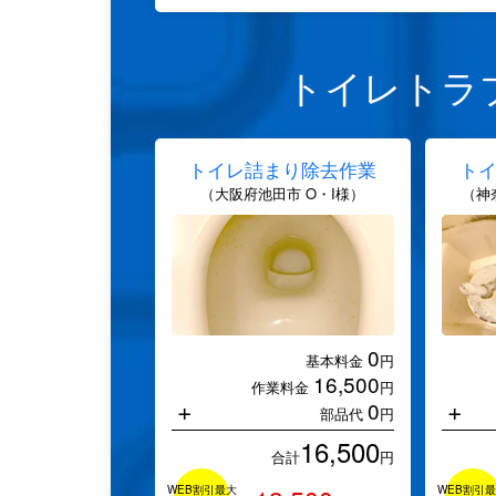
トイレトラ
トイレ詰まり除去作業
ト
（大阪府池田市 O・I様）
（神
0
基本料金
円
16,500
作業料金
円
+
+
0
部品代
円
16,500
合計
円
WEB割引最大
WEB割引