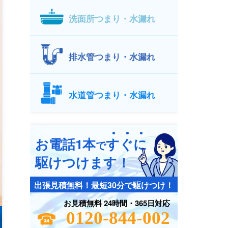
洗面所つまり・水漏れ
排水管つまり・水漏れ
水道管つまり・水漏れ
お電話1本
す
ぐ
に
で
駆けつけます！
出張見積無料！最短30分で駆けつけ！
お見積無料 24時間・365日対応
0120-844-002