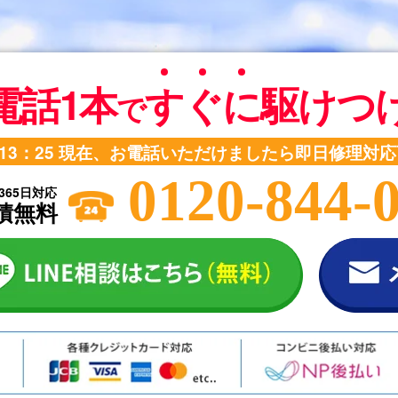
電話1本
す
ぐ
に
駆けつ
で
13：25
現在、お電話いただけましたら即日修理対応
0120-844-
365日対応
積無料