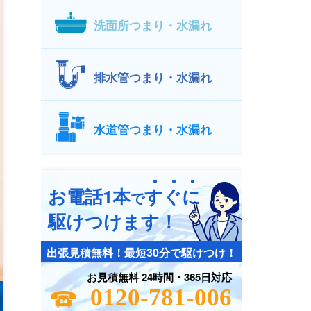
洗面所つまり・水漏れ
排水管つまり・水漏れ
水道管つまり・水漏れ
お電話1本
す
ぐ
に
で
駆けつけます！
出張見積無料！最短30分で駆けつけ！
お見積無料 24時間・365日対応
0120-781-006