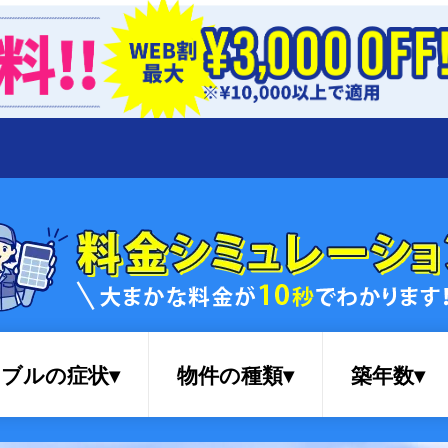
ブルの症状▾
物件の種類▾
築年数▾