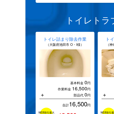
トイレトラ
トイレ詰まり除去作業
ト
（大阪府池田市 O・I様）
（神
0
基本料金
円
16,500
作業料金
円
+
+
0
部品代
円
16,500
合計
円
WEB割引最大
WEB割引