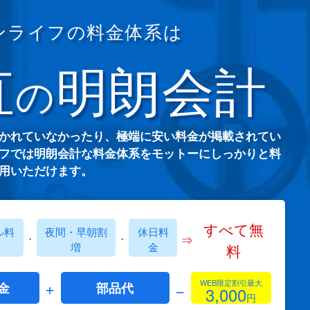
ンライフの料金体系は
直
明朗会計
の
かれていなかったり、極端に安い料金が掲載されてい
フでは明朗会計な料金体系をモットーにしっかりと料
用いただけます。
すべて無
ル料
夜間・早朝割
休日料
⇒
・
・
増
金
料
+
WEB限定割引最大
−
金
部品代
3,000
円