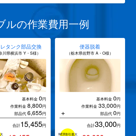
ブルの作業費用一例
イレタンク部品交換
便器脱着
奈川県横浜市 Y・S様）
（栃木県佐野市 A・O様）
0
0
基本料金
円
基本料金
円
8,800
33,000
作業料金
円
作業料金
円
+
6,655
0
部品代
円
部品代
円
15,455
33,000
合計
円
合計
円
最大
WEB割引最大