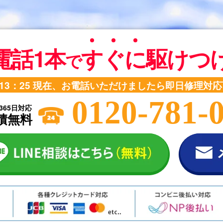
電話1本
す
ぐ
に
駆けつ
で
13：25
現在、お電話いただけましたら即日修理対応
0120-781-
365日対応
積無料