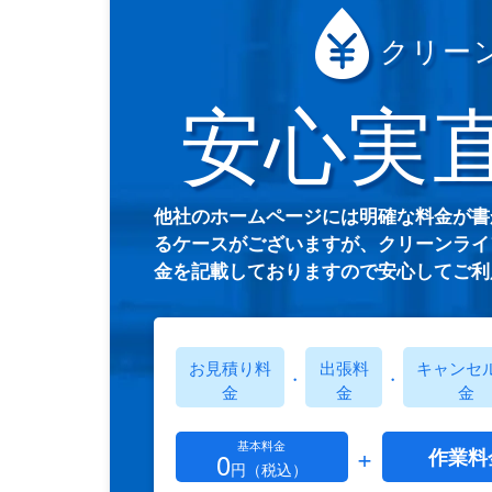
クリー
安心実
他社のホームページには明確な料金が書
るケースがございますが、クリーンライ
金を記載しておりますので安心してご利
お見積り料
出張料
キャンセ
・
・
金
金
金
基本料金
+
作業料
0
円（税込）