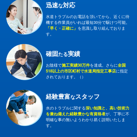
迅速
対応
な
水道トラブルのお電話を頂いてから、近くに待
機する作業員がいれば最短30分で駆けつ可能。
「早く・正確に」
を意識し取り組んでおりま
す。
確固
実績
たる
お陰様で
施工実績30万件
を達成。さらに
全国
518以上の市区町村で水道局指定工事店
に指定
されております。（）
経験豊富
スタッフ
な
水のトラブルに関する
深い知識と、高い技術力
を兼ね備えた経験豊かな有資格者
が、丁寧に不
明確な事の無いようわかり易く説明いたしま
す。