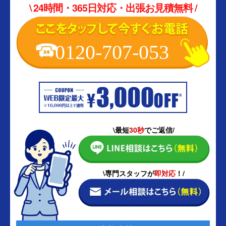
\ 24時間・365日対応・出張お見積無料 /
0120-707-053
\最短
30秒
でご返信/
\専門スタッフが
即対応
！/