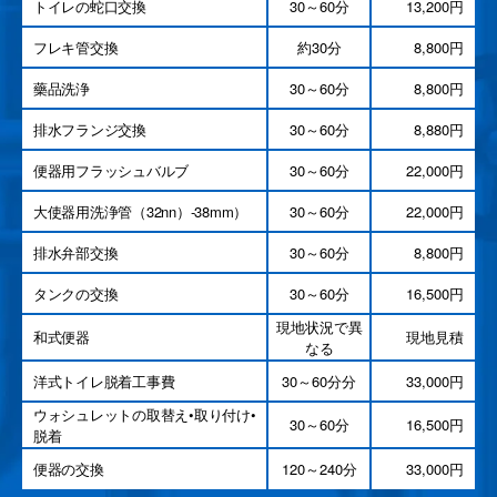
トイレの蛇口交換
30～60分
13,200円
フレキ管交換
約30分
8,800円
藥品洗浄
30～60分
8,800円
排水フランジ交換
30～60分
8,880円
便器用フラッシュバルブ
30～60分
22,000円
大使器用洗浄管（32nn）-38mm）
30～60分
22,000円
排水弁部交換
30～60分
8,800円
タンクの交換
30～60分
16,500円
現地状況で異
和式便器
現地見積
なる
洋式トイレ脱着工事費
30～60分分
33,000円
ウォシュレットの取替え•取り付け•
30～60分
16,500円
脱着
便器の交換
120～240分
33,000円