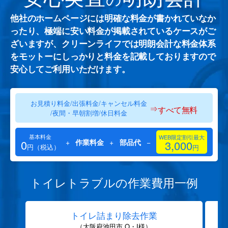
他社のホームページには明確な料金が書かれていなか
ったり、極端に安い料金が掲載されているケースがご
ざいますが、クリーンライフでは明朗会計な料金体系
をモットーにしっかりと料金を記載しておりますので
安心してご利用いただけます。
お見積り料金/出張料金/キャンセル料金
⇒
すべて無料
/夜間・早朝割増/休日料金
基本料金
WEB限定割引最大
0
+
作業料金
+
部品代
−
3,000
円（税込）
円
トイレトラブルの作業費用一例
トイレ詰まり除去作業
（大阪府池田市 O・I様）