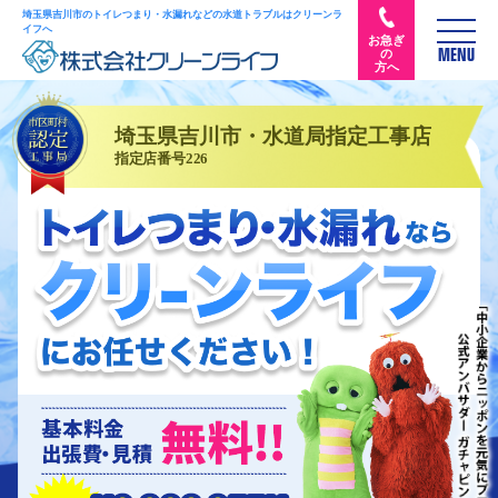
埼玉県吉川市のトイレつまり・水漏れなどの水道トラブルはクリーンラ
イフへ
お急ぎ
の
MENU
方へ
埼玉県吉川市・水道局指定工事店
指定店番号226