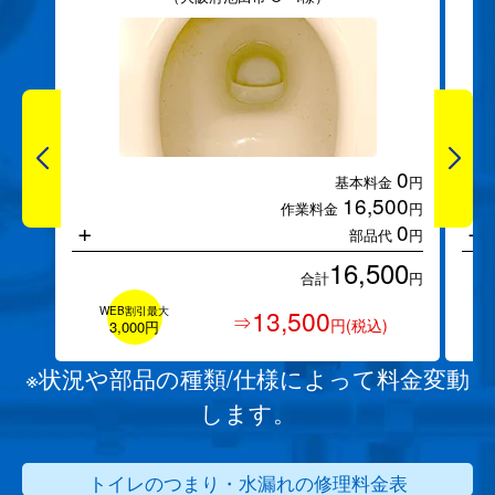
0
基本料金
円
16,500
作業料金
円
+
+
0
部品代
円
16,500
合計
円
WEB割引最大
13,500
⇒
円(税込)
3,000円
※状況や部品の種類/仕様によって料金変動
します。
トイレのつまり・水漏れの修理料金表