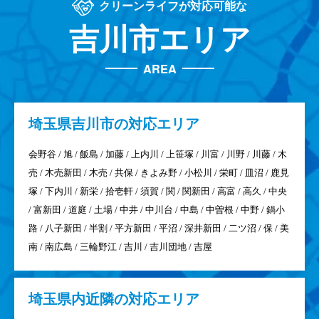
クリーンライフが対応可能な
吉川市エリア
AREA
埼玉県
吉川市の対応エリア
会野谷 / 旭 / 飯島 / 加藤 / 上内川 / 上笹塚 / 川富 / 川野 / 川藤 / 木
売 / 木売新田 / 木売 / 共保 / きよみ野 / 小松川 / 栄町 / 皿沼 / 鹿見
塚 / 下内川 / 新栄 / 拾壱軒 / 須賀 / 関 / 関新田 / 高富 / 高久 / 中央
/ 富新田 / 道庭 / 土場 / 中井 / 中川台 / 中島 / 中曽根 / 中野 / 鍋小
路 / 八子新田 / 半割 / 平方新田 / 平沼 / 深井新田 / 二ツ沼 / 保 / 美
南 / 南広島 / 三輪野江 / 吉川 / 吉川団地 / 吉屋
埼玉県
内近隣の対応エリア