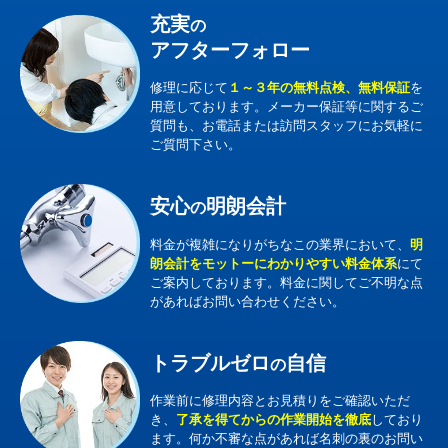
充実
の
アフターフォロー
修理に応じて
１～３年の無料点検、無料保証
を
用意しております。メーカー保証等に関するご
質問も、お電話または訪問スタッフにお気軽に
ご質問下さい。
安心
明朗会計
の
料金が複雑になりがちなこの業界において、
明
朗会計をモットーにわかりやすい料金体系
にて
ご案内しております。料金に関してご不明な点
があればお問い合わせください。
トラブルゼロ
自信
の
作業前に修理内容とお見積りをご確認いただ
き、
了承を得てからの作業開始を徹底
しており
ます。何か不審な点があれば名刺の裏のお問い