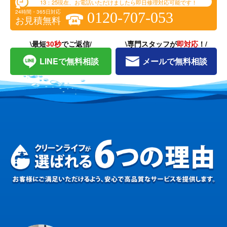
13：25
現在、お電話いただけましたら即日修理対応可能です！
24時間・365日対応
0120-707-053
お見積無料
\最短
30秒
でご返信/
\専門スタッフが
即対応
！/
LINEで無料相談
メールで無料相談