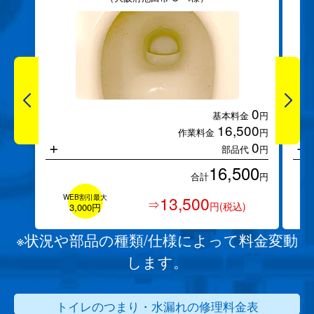
0
基本料金
円
16,500
作業料金
円
+
+
0
部品代
円
16,500
合計
円
WEB割引最大
13,500
⇒
円(税込)
3,000円
※状況や部品の種類/仕様によって料金変動
します。
トイレのつまり・水漏れの修理料金表