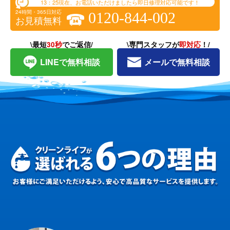
13：25
現在、お電話いただけましたら即日修理対応可能です！
24時間・365日対応
0120-844-002
お見積無料
\最短
30秒
でご返信/
\専門スタッフが
即対応
！/
LINEで無料相談
メールで無料相談