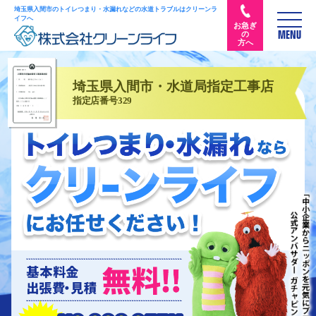
埼玉県入間市のトイレつまり・水漏れなどの水道トラブルはクリーンラ
イフへ
お急ぎ
の
MENU
方へ
埼玉県入間市・水道局指定工事店
指定店番号329