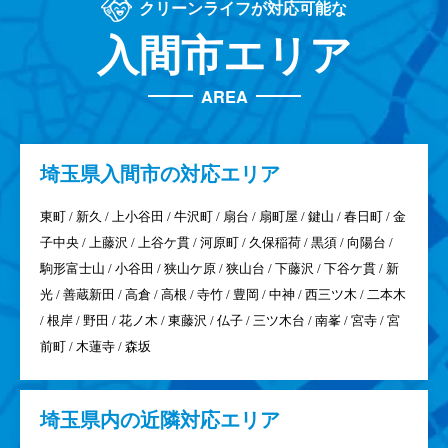
クリーンライフが対応可能な
入間市エリア
AREA
埼玉県
入間市の対応エリア
東町 / 新久 / 上小谷田 / 牛沢町 / 扇台 / 扇町屋 / 鍵山 / 春日町 / 金
子中央 / 上藤沢 / 上谷ケ貫 / 河原町 / 久保稲荷 / 黒須 / 向陽台 /
駒形富士山 / 小谷田 / 狭山ケ原 / 狭山台 / 下藤沢 / 下谷ケ貫 / 新
光 / 善蔵新田 / 高倉 / 高根 / 寺竹 / 豊岡 / 中神 / 西三ツ木 / 二本木
/ 根岸 / 野田 / 花ノ木 / 東藤沢 / 仏子 / 三ツ木台 / 南峯 / 宮寺 / 宮
前町 / 木蓮寺 / 森坂
埼玉県
内の近隣対応エリア