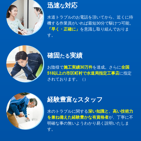
迅速
対応
な
水道トラブルのお電話を頂いてから、近くに待
機する作業員がいれば最短30分で駆けつ可能。
「早く・正確に」
を意識し取り組んでおりま
す。
確固
実績
たる
お陰様で
施工実績30万件
を達成。さらに
全国
518以上の市区町村で水道局指定工事店
に指定
されております。（）
経験豊富
スタッフ
な
水のトラブルに関する
深い知識と、高い技術力
を兼ね備えた経験豊かな有資格者
が、丁寧に不
明確な事の無いようわかり易く説明いたしま
す。