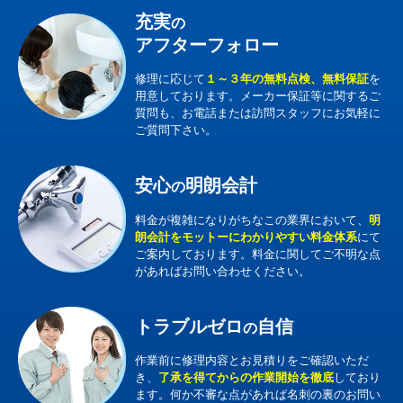
充実
の
アフターフォロー
修理に応じて
１～３年の無料点検、無料保証
を
用意しております。メーカー保証等に関するご
質問も、お電話または訪問スタッフにお気軽に
ご質問下さい。
安心
明朗会計
の
料金が複雑になりがちなこの業界において、
明
朗会計をモットーにわかりやすい料金体系
にて
ご案内しております。料金に関してご不明な点
があればお問い合わせください。
トラブルゼロ
自信
の
作業前に修理内容とお見積りをご確認いただ
き、
了承を得てからの作業開始を徹底
しており
ます。何か不審な点があれば名刺の裏のお問い