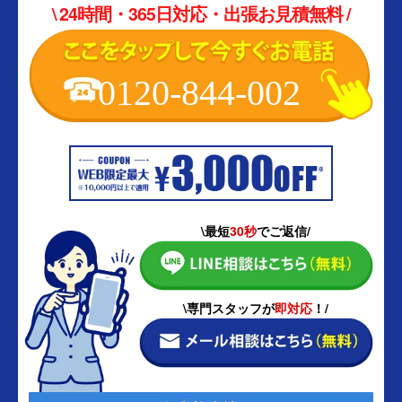
\ 24時間・365日対応・出張お見積無料 /
0120-844-002
\最短
30秒
でご返信/
\専門スタッフが
即対応
！/