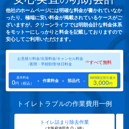
他社のホームページには明確な料金が書かれていなか
ったり、極端に安い料金が掲載されているケースがご
ざいますが、クリーンライフでは明朗会計な料金体系
をモットーにしっかりと料金を記載しておりますので
安心してご利用いただけます。
お見積り料金/出張料金/キャンセル料金
⇒
すべて無料
/夜間・早朝割増/休日料金
基本料金
WEB限定割引最大
0
+
作業料金
+
部品代
−
3,000
円（税込）
円
トイレトラブルの作業費用一例
トイレ詰まり除去作業
（大阪府池田市 O・I様）