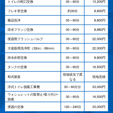
トイレの蛇口交換
30～60分
13,200円
フレキ管交換
約30分
8,800円
藥品洗浄
30～60分
8,800円
排水フランジ交換
30～60分
8,880円
便器用フラッシュバルブ
30～60分
22,000円
大使器用洗浄管（32nn）-38mm）
30～60分
22,000円
排水弁部交換
30～60分
8,800円
タンクの交換
30～60分
16,500円
現地状況で異
和式便器
現地見積
なる
洋式トイレ脱着工事費
30～60分分
33,000円
ウォシュレットの取替え•取り付け•
30～60分
16,500円
脱着
便器の交換
120～240分
33,000円