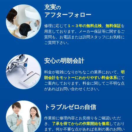
充実
の
アフターフォロー
修理に応じて
１～３年の無料点検、無料保証
を
用意しております。メーカー保証等に関するご
質問も、お電話または訪問スタッフにお気軽に
ご質問下さい。
安心
明朗会計
の
料金が複雑になりがちなこの業界において、
明
朗会計をモットーにわかりやすい料金体系
にて
ご案内しております。料金に関してご不明な点
があればお問い合わせください。
トラブルゼロ
自信
の
作業前に修理内容とお見積りをご確認いただ
き、
了承を得てからの作業開始を徹底
しており
ます。何か不審な点があれば名刺の裏のお問い