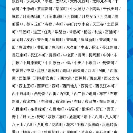
泉西町 / 珠泉東町 / 手屋 / 太郎丸 / 太郎丸西町 / 太郎丸本町 / 千
歳町 / 千原崎 / 茶屋新町 / 茶屋町 / 中央通り / 中間島 / 千代田町 /
塚原 / 月岡西緑町 / 月岡東緑町 / 月岡町 / 月見が丘 / 月見町 / 堤
町通り / 鶴ヶ丘町 / 寺島 / 寺町 / 寺町けや木台 / 天正寺 / 土居原
町 / 問屋町 / 道正 / 任海 / 常盤台 / 常盤町 / 栃谷 / 利波 / 富浦町 /
富岡町 / 友杉 / 豊丘町 / 豊川町 / 豊島町 / 豊城新町 / 豊城町 / 豊
田 / 豊田本町 / 豊田町 / 豊若町 / 永久町 / 中市 / 長江 / 長江新町 /
長江東町 / 長江本町 / 長柄町 / 中老田 / 長岡 / 長岡新 / 中沖 / 中
川原 / 中川原新町 / 中川原台 / 中島 / 中田 / 中布目 / 中野新町 /
中冨居 / 中屋 / 流杉 / 那智町 / 鍋田 / 南央町 / 西四十物町 / 西荒
屋 / 西荒屋〔刑務所官舎〕 / 西大泉 / 西押川 / 西金屋 / 西公文名
町 / 西山王町 / 西新庄 / 西町 / 西田地方 / 西長江 / 西長江本町 /
西中野本町 / 西野新 / 西番 / 西宮町 / 西二俣 / 蜷川 / 布市 / 布市
新町 / 布瀬本町 / 布瀬町 / 布瀬町南 / 布目 / 布目旭 / 布目新町 /
布目東町 / 布目緑町 / 布目南町 / 根塚町 / 根塚町 / 野口 / 野田 /
野中 / 野々上 / 野町 / 萩原 / 蓮町 / 旅籠町 / 畑中 / 八川 / 八人町 /
八ヶ山 / 八町 / 八町東 / 花園町 / 花木 / 羽根 / 浜黒崎 / 浜黒崎浜
通り / 林崎 / 針日 / 針原新町 / 針原中町 / 晴海台 / 東石金町 / 東