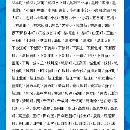
羽本町 / 呉羽丸富町 / 呉羽水上町 / 呉羽三ツ塚 / 黒崎 / 黒瀬 / 黒
瀬北町 / 小泉町中部 / 小泉町東部 / 小泉町南部 / 小泉町北部 / 興
人町 / 古志町 / 小島町 / 小杉 / 五艘 / 小中 / 小西 / 五番町 / 五福 /
五福新町 / 五福末広町 / 駒見 / 才覚寺 / 境野新 / 栄新町 / 栄町 /
坂下新 桜木町 / 桜谷みどり町 / 桜橋通り / 桜町 / 山王町 / 三熊 /
三番町 / 七軒町 / 芝園町 / 島田 / 清水中町 / 清水町 / 清水元町 /
下赤江町 / 下飯野 / 下奥井 / 下熊野 / 下栗山 / 下新北町 / 下新西
町 / 下新日曹町 / 下新本町 / 下新町 / 下千俵 / 下野 / 下野新 / 下
冨居 / 下堀 / 城ヶ丘 / 城川原 / 城新町 / 庄高田 / 城北町 / 城村 / 城
村新町 / 城若町 / 昭和新町 / 白銀町 / 新金代 / 新川原町 / 新桜町 /
新庄北町 / 新庄銀座 / 新庄北部 / 新庄本町 / 新庄町 / 新総曲輪 /
新園町 / 神通本町 / 神通町 / 新富町 / 新根塚町 / 新冨居 / 新保 /
新堀町 / 新名 / 新横内町 / 杉瀬 / 杉谷 / 砂町 / 住友町 / 住吉 / 諏訪
川原 / 清風町 / 関 / 千石町 / 千成町 / 千俵町 / 総曲輪 / 惣在寺 / 双
代町 / 大利 / 高木 / 高島 / 高園町 / 高田 / 高畠町 / 高原本町 / 高原
町 / 高屋敷 / 宝町 / 田刈屋 / 田刈屋新町 / 館出町 / 辰尾 / 辰尾新
町 / 辰巳町 / 田中町 / 田尻 / 田畑新町 / 田畑南部 / 田畑北部 / 珠