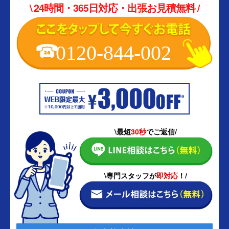
\ 24時間・365日対応・出張お見積無料 /
0120-844-002
\最短
30秒
でご返信/
\専門スタッフが
即対応
！/