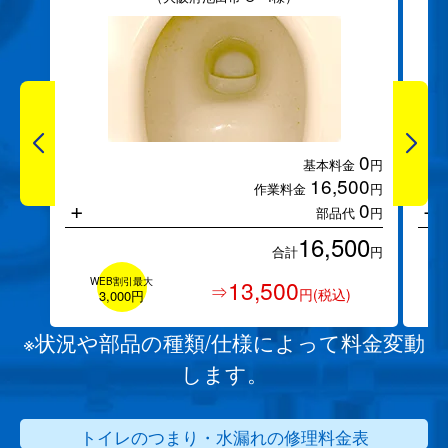
0
基本料金
円
16,500
作業料金
円
+
+
0
部品代
円
16,500
合計
円
WEB割引最大
13,500
⇒
円(税込)
3,000円
※状況や部品の種類/仕様によって料金変動
します。
トイレのつまり・水漏れの修理料金表