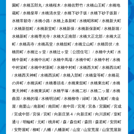
園町 / 水橋五郎丸 / 水橋桜木 / 水橋佐野竹 / 水橋山王町 / 水橋地
蔵町 / 水橋柴草 / 水橋清水堂 / 水橋下砂子坂 / 水橋下砂子坂新 /
水橋常願寺 / 水橋小路 / 水橋上条新町 / 水橋昭和町 / 水橋新大町
/ 水橋新舘町 / 水橋新堂町 / 水橋新保 / 水橋新保新町 / 水橋新堀 /
水橋新町 / 水橋専光寺 / 水橋大正南部 / 水橋大正北部 / 水橋大正
町 / 水橋高寺 / 水橋高堂 / 水橋舘町 / 水橋立山町 / 水橋田伏 / 水
橋田町 / 水橋辻ヶ堂 / 水橋辻ヶ堂〔公団住宅〕 / 水橋中大町 / 水
橋中新町 / 水橋中出町 / 水橋中馬場 / 水橋中町 / 水橋中村 / 水橋
中村栄町 / 水橋中村新町 / 水橋中村町 / 水橋西大町 / 水橋西出町
/ 水橋西天神町 / 水橋西浜町 / 水橋入部町 / 水橋畠等町 / 水橋花
の井町 / 水橋浜町 / 水橋番頭名 / 水橋東舘町 / 水橋東出町 / 水橋
東天神町 / 水橋東浜町 / 水橋平塚 / 水橋二杉 / 水橋二ッ屋 / 水橋
曲淵 / 水橋的場 / 水橋明治町 / 水橋柳寺 / 緑町 / 湊入船町 / 南金
屋 / 南栗山 / 南新町 / 南田町 / 南中田 / 宮尾 / 宮条 / 宮園町 / 宮成
/ 宮成中部 / 宮保 / 宮町 / 向新庄第４ / 向新庄町 / 向川原町 / 室町
通り / 明輪町 / 元町 / 桃井町 / 森 / 森住町 / 森田 / 森若町 / 安田町
/ 安野屋町 / 柳町 / 八幡 / 八幡新町 / 山室 / 山室荒屋 / 山室荒屋新