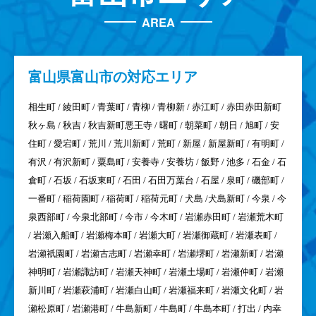
AREA
富山県
富山市の対応エリア
相生町 / 綾田町 / 青葉町 / 青柳 / 青柳新 / 赤江町 / 赤田赤田新町
秋ヶ島 / 秋吉 / 秋吉新町悪王寺 / 曙町 / 朝菜町 / 朝日 / 旭町 / 安
住町 / 愛宕町 / 荒川 / 荒川新町 / 荒町 / 新屋 / 新屋新町 / 有明町 /
有沢 / 有沢新町 / 粟島町 / 安養寺 / 安養坊 / 飯野 / 池多 / 石金 / 石
倉町 / 石坂 / 石坂東町 / 石田 / 石田万葉台 / 石屋 / 泉町 / 磯部町 /
一番町 / 稲荷園町 / 稲荷町 / 稲荷元町 / 犬島 /犬島新町 / 今泉 / 今
泉西部町 / 今泉北部町 / 今市 / 今木町 / 岩瀬赤田町 / 岩瀬荒木町
/ 岩瀬入船町 / 岩瀬梅本町 / 岩瀬大町 / 岩瀬御蔵町 / 岩瀬表町 /
岩瀬祇園町 / 岩瀬古志町 / 岩瀬幸町 / 岩瀬堺町 / 岩瀬新町 / 岩瀬
神明町 / 岩瀬諏訪町 / 岩瀬天神町 / 岩瀬土場町 / 岩瀬仲町 / 岩瀬
新川町 / 岩瀬萩浦町 / 岩瀬白山町 / 岩瀬福来町 / 岩瀬文化町 / 岩
瀬松原町 / 岩瀬港町 / 牛島新町 / 牛島町 / 牛島本町 / 打出 / 内幸