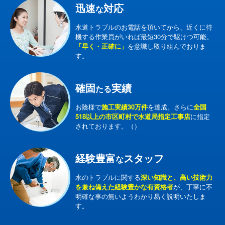
迅速
対応
な
水道トラブルのお電話を頂いてから、近くに待
機する作業員がいれば最短30分で駆けつ可能。
「早く・正確に」
を意識し取り組んでおりま
す。
確固
実績
たる
お陰様で
施工実績30万件
を達成。さらに
全国
518以上の市区町村で水道局指定工事店
に指定
されております。（）
経験豊富
スタッフ
な
水のトラブルに関する
深い知識と、高い技術力
を兼ね備えた経験豊かな有資格者
が、丁寧に不
明確な事の無いようわかり易く説明いたしま
す。