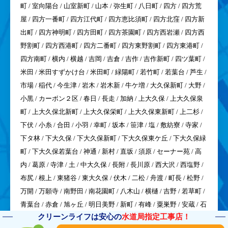
町 / 室向陽台 / 山室新町 / 山本 / 弥生町 / 八日町 / 四方 / 四方荒
屋 / 四方一番町 / 四方江代町 / 四方恵比須町 / 四方北窪 / 四方新
出町 / 四方神明町 / 四方田町 / 四方茶園町 / 四方西岩瀬 / 四方西
野割町 / 四方西港町 / 四方二番町 / 四方東野割町 / 四方東港町 /
四方南町 / 横内 / 横越 / 吉岡 / 吉倉 / 吉作 / 吉作新町 / 四ツ葉町 /
米田 / 米田すずかけ台 / 米田町 / 緑陽町 / 若竹町 / 若葉台 / 芦生 /
市場 / 稲代 / 今生津 / 岩木 / 岩木新 / 牛ケ増 / 大久保新町 / 大野 /
小黒 / カーボン２区 / 春日 / 長走 / 加納 / 上大久保 / 上大久保泉
町 / 上大久保北新町 / 上大久保栄町 / 上大久保東新町 / 上二杉 /
下伏 / 小糸 / 合田 / 小羽 / 幸町 / 坂本 / 笹津 / 塩 / 敷紡寮 / 寺家 /
下タ林 / 下大久保 / 下大久保新町 / 下大久保東ケ丘 / 下大久保緑
町 / 下大久保若葉台 / 神通 / 新村 / 直坂 / 須原 / セーナー苑 / 高
内 / 葛原 / 寺津 / 土 / 中大久保 / 長附 / 長川原 / 西大沢 / 西塩野 /
布尻 / 根上 / 東猪谷 / 東大久保 / 伏木 / 二松 / 舟渡 / 町長 / 松野 /
万開 / 万願寺 / 南野田 / 南花園町 / 八木山 / 横樋 / 吉野 / 若草町 /
青葉台 / 赤倉 / 旭ヶ丘 / 明日美野 / 新町 / 有峰 / 粟巣野 / 安蔵 / 石
クリーンライフは安心の
水道局指定工事店！
渕 / 芋平 / 馬瀬 / 大栗 / 大清水 / 大双嶺 / 大山上野 / 大山北新町 /