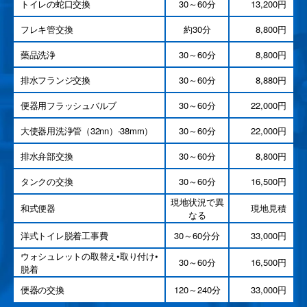
トイレの蛇口交換
30～60分
13,200円
フレキ管交換
約30分
8,800円
藥品洗浄
30～60分
8,800円
排水フランジ交換
30～60分
8,880円
便器用フラッシュバルブ
30～60分
22,000円
大使器用洗浄管（32nn）-38mm）
30～60分
22,000円
排水弁部交換
30～60分
8,800円
タンクの交換
30～60分
16,500円
現地状況で異
和式便器
現地見積
なる
洋式トイレ脱着工事費
30～60分分
33,000円
ウォシュレットの取替え•取り付け•
30～60分
16,500円
脱着
便器の交換
120～240分
33,000円