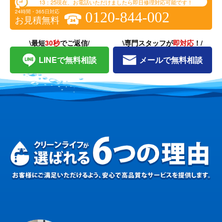
13：25
現在、お電話いただけましたら即日修理対応可能です！
24時間・365日対応
0120-844-002
お見積無料
\最短
30秒
でご返信/
\専門スタッフが
即対応
！/
LINEで無料相談
メールで無料相談