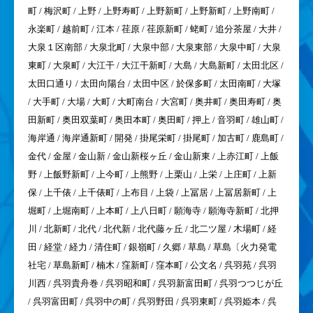
町 / 梅沢町 / 上野 / 上野寿町 / 上野新町 / 上野新町 / 上野南町 /
永楽町 / 越前町 / 江本 / 荏原 / 荏原新町 / 蛯町 / 追分茶屋 / 大井 /
大泉１区南部 / 大泉北町 / 大泉中部 / 大泉東部 / 大泉中町 / 大泉
東町 / 大泉町 / 大江干 / 大江干新町 / 大島 / 大島新町 / 太田北区 /
太田口通り / 太田向陽台 / 太田中区 / 於保多町 / 太田南町 / 大塚
/ 大手町 / 大場 / 大町 / 大町南台 / 大宮町 / 奥井町 / 奥田寿町 / 奥
田新町 / 奥田双葉町 / 奥田本町 / 奥田町 / 押上 / 音羽町 / 雄山町 /
海岸通 / 海岸通新町 / 開発 / 掛尾栄町 / 掛尾町 / 加古町 / 鹿島町 /
金代 / 金屋 / 金山新 / 金山新桜ヶ丘 / 金山新東 / 上赤江町 / 上飯
野 / 上飯野新町 / 上今町 / 上熊野 / 上栗山 / 上栄 / 上庄町 / 上新
保 / 上千俵 / 上千俵町 / 上布目 / 上袋 / 上冨居 / 上冨居新町 / 上
堀町 / 上堀南町 / 上本町 / 上八日町 / 願海寺 / 願海寺新町 / 北押
川 / 北新町 / 北代 / 北代新 / 北代藤ヶ丘 / 北二ツ屋 / 木場町 / 経
田 / 経堂 / 経力 / 清住町 / 銀嶺町 / 久郷 / 草島 / 草島〔火力発電
社宅 / 草島新町 / 楠木 / 窪新町 / 窪本町 / 公文名 / 呉羽苑 / 呉羽
川西 / 呉羽貴舟巻 / 呉羽昭和町 / 呉羽新富田町 / 呉羽つつじが丘
/ 呉羽富田町 / 呉羽中の町 / 呉羽野田 / 呉羽東町 / 呉羽姫本 / 呉