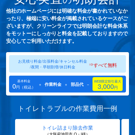
他社のホームページには明確な料金が書かれていなか
ったり、極端に安い料金が掲載されているケースがご
ざいますが、クリーンライフでは明朗会計な料金体系
をモットーにしっかりと料金を記載しておりますので
安心してご利用いただけます。
お見積り料金/出張料金/キャンセル料金
⇒
すべて無料
/夜間・早朝割増/休日料金
基本料金
WEB限定割引最大
0
+
作業料金
+
部品代
−
3,000
円（税込）
円
トイレトラブルの作業費用一例
トイレ詰まり除去作業
（大阪府池田市 O・I様）