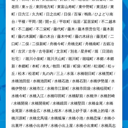
老田 / 東ヶ丘 / 東田地方町 / 東富山寿町 / 東中野町 / 東流杉 / 東
町 / 日方江 / 久方町 / 日之出町 / 日俣 / 百塚 / 鵯島 / ひよどり南
台 / 平榎 / 平岡 / 開 / 開ヶ丘 / 平吹町 / 福居 / 冨居栄町 / 不二越本
町 / 不二越町 / 不二栄町 / 藤代町 / 藤木 / 藤木県営住宅 / 藤木新
町 / 藤の木園町 / 藤の木台 / 藤木中町 / 藤の木緑台 / 藤見町 / 二
口町 / 二俣 / 二俣新町 / 舟橋今町 / 舟橋北町 / 舟橋南町 / 古鍛冶
町 / 古沢 / 古寺 / 古寺新町 / 文京町 / 別名 / 星井町 / 堀〔日清紡
社宅〕 / 堀川小泉町 / 堀川天山町 / 堀川町 / 堀端町 / 本郷 / 本郷
新 / 本郷町 / 本町 / 本丸 / 牧田 / 町新 / 町袋 / 町村 / 松浦町 / 松ヶ
丘 / 松木 / 松若町 / 丸の内 / 三上 / 水落 / 水橋朝日町 / 水橋荒町 /
水橋池田舘 / 水橋池田町 / 水橋石政 / 水橋石割 / 水橋伊勢屋 / 水
橋伊勢領 / 水橋市江 / 水橋市江新町 / 水橋市田袋 /水橋稲荷町 /
水橋今町 / 水橋入江 / 水橋印田町 / 水橋駅前 / 水橋沖 / 水橋肘崎
/ 水橋開発 / 水橋開発町 / 水橋鏡田 / 水橋堅田 / 水橋金尾 / 水橋
金尾新 / 水橋金広 / 水橋上桜木 / 水橋上砂子坂 / 水橋上的場 / 水
橋川原町 / 水橋北馬場 / 水橋狐塚 / 水橋小池 / 水橋恋塚 / 水橋小
出裏坪 / 水橋小出表坪 / 水橋小出上屋 / 水橋小出東町 / 水橋高志