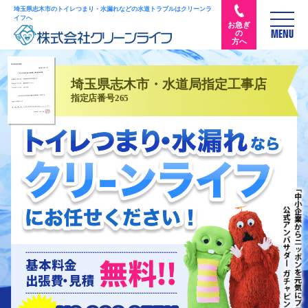
埼玉県志木市のトイレつまり・水漏れなどの水道トラブルはクリーンラ
イフへ
お急ぎ
の
MENU
方へ
埼玉県志木市・水道局指定工事店
指定店番号265