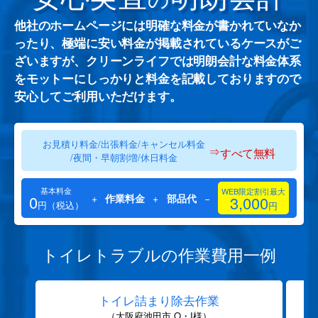
他社のホームページには明確な料金が書かれていなか
ったり、極端に安い料金が掲載されているケースがご
ざいますが、クリーンライフでは明朗会計な料金体系
をモットーにしっかりと料金を記載しておりますので
安心してご利用いただけます。
お見積り料金/出張料金/キャンセル料金
⇒
すべて無料
/夜間・早朝割増/休日料金
基本料金
WEB限定割引最大
0
+
作業料金
+
部品代
−
3,000
円（税込）
円
トイレトラブルの作業費用一例
トイレ詰まり除去作業
（大阪府池田市 O・I様）