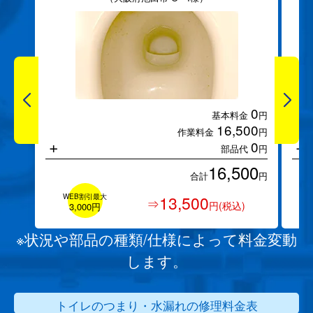
0
基本料金
円
16,500
作業料金
円
+
+
0
部品代
円
16,500
合計
円
WEB割引最大
13,500
⇒
円(税込)
3,000円
※状況や部品の種類/仕様によって料金変動
します。
トイレのつまり・水漏れの修理料金表