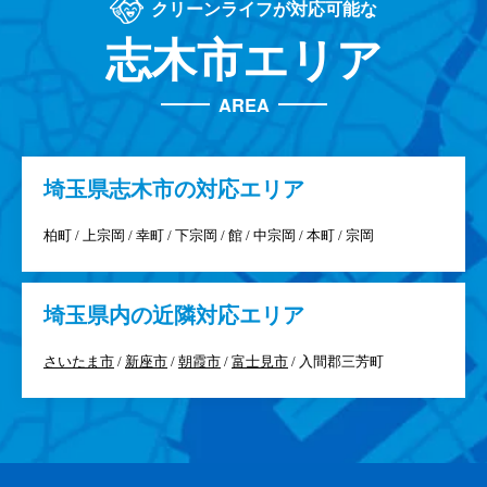
クリーンライフが対応可能な
志木市エリア
AREA
埼玉県
志木市の対応エリア
柏町 / 上宗岡 / 幸町 / 下宗岡 / 館 / 中宗岡 / 本町 / 宗岡
埼玉県
内の近隣対応エリア
さいたま市
/
新座市
/
朝霞市
/
富士見市
/ 入間郡三芳町