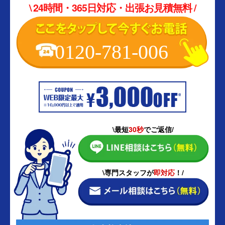
\ 24時間・365日対応・出張お見積無料 /
0120-781-006
\最短
30秒
でご返信/
\専門スタッフが
即対応
！/