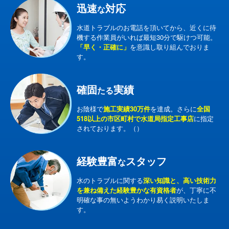
迅速
対応
な
水道トラブルのお電話を頂いてから、近くに待
機する作業員がいれば最短30分で駆けつ可能。
「早く・正確に」
を意識し取り組んでおりま
す。
確固
実績
たる
お陰様で
施工実績30万件
を達成。さらに
全国
518以上の市区町村で水道局指定工事店
に指定
されております。（）
経験豊富
スタッフ
な
水のトラブルに関する
深い知識と、高い技術力
を兼ね備えた経験豊かな有資格者
が、丁寧に不
明確な事の無いようわかり易く説明いたしま
す。