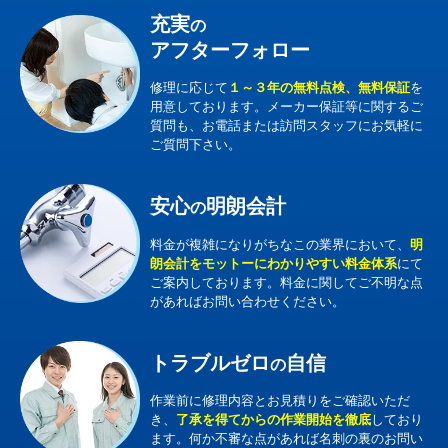
充実
の
アフターフォロー
修理に応じて
１～３年の無料点検、無料保証
を
用意しております。メーカー保証等に関するご
質問も、お電話または訪問スタッフにお気軽に
ご質問下さい。
安心
明朗会計
の
料金が複雑になりがちなこの業界において、
明
朗会計をモットーにわかりやすい料金体系
にて
ご案内しております。料金に関してご不明な点
があればお問い合わせください。
トラブルゼロ
自信
の
作業前に修理内容とお見積りをご確認いただ
き、
了承を得てからの作業開始を徹底
しており
ます。何か不審な点があれば名刺の裏のお問い