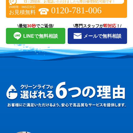
13：25
現在、お電話いただけましたら即日修理対応可能です！
24時間・365日対応
0120-781-006
お見積無料
\最短
30秒
でご返信/
\専門スタッフが
即対応
！/
LINEで無料相談
メールで無料相談