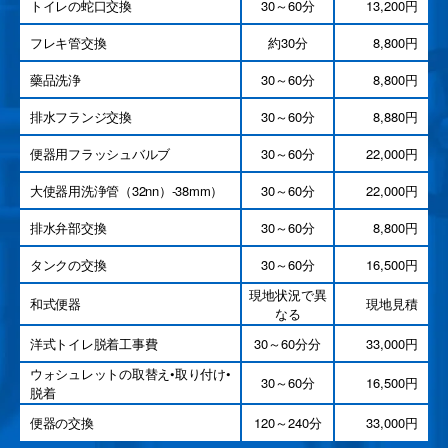
トイレの蛇口交換
30～60分
13,200円
フレキ管交換
約30分
8,800円
藥品洗浄
30～60分
8,800円
排水フランジ交換
30～60分
8,880円
便器用フラッシュバルブ
30～60分
22,000円
大使器用洗浄管（32nn）-38mm）
30～60分
22,000円
排水弁部交換
30～60分
8,800円
タンクの交換
30～60分
16,500円
現地状況で異
和式便器
現地見積
なる
洋式トイレ脱着工事費
30～60分分
33,000円
ウォシュレットの取替え•取り付け•
30～60分
16,500円
脱着
便器の交換
120～240分
33,000円