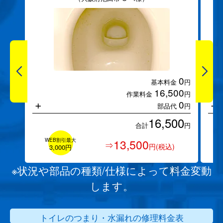
0
基本料金
円
16,500
作業料金
円
+
+
0
部品代
円
16,500
合計
円
WEB割引最大
13,500
⇒
円(税込)
3,000円
※状況や部品の種類/仕様によって料金変動
します。
トイレのつまり・水漏れの修理料金表