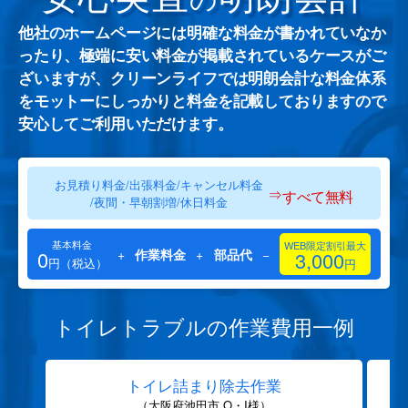
他社のホームページには明確な料金が書かれていなか
ったり、極端に安い料金が掲載されているケースがご
ざいますが、クリーンライフでは明朗会計な料金体系
をモットーにしっかりと料金を記載しておりますので
安心してご利用いただけます。
お見積り料金/出張料金/キャンセル料金
⇒
すべて無料
/夜間・早朝割増/休日料金
基本料金
WEB限定割引最大
0
+
作業料金
+
部品代
−
3,000
円（税込）
円
トイレトラブルの作業費用一例
トイレ詰まり除去作業
（大阪府池田市 O・I様）