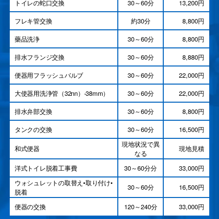
トイレの蛇口交換
30～60分
13,200円
フレキ管交換
約30分
8,800円
藥品洗浄
30～60分
8,800円
排水フランジ交換
30～60分
8,880円
便器用フラッシュバルブ
30～60分
22,000円
大使器用洗浄管（32nn）-38mm）
30～60分
22,000円
排水弁部交換
30～60分
8,800円
タンクの交換
30～60分
16,500円
現地状況で異
和式便器
現地見積
なる
洋式トイレ脱着工事費
30～60分分
33,000円
ウォシュレットの取替え•取り付け•
30～60分
16,500円
脱着
便器の交換
120～240分
33,000円