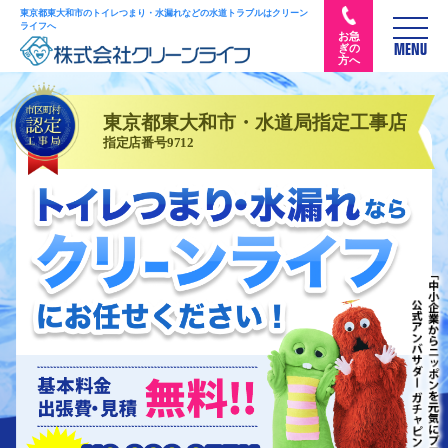
東京都東大和市のトイレつまり・水漏れなどの水道トラブルはクリーン
ライフへ
お急
ぎの
MENU
方へ
東京都東大和市・水道局指定工事店
指定店番号9712