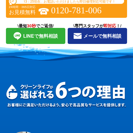
13：25
現在、お電話いただけましたら即日修理対応可能です！
24時間・365日対応
0120-781-006
お見積無料
\最短
30秒
でご返信/
\専門スタッフが
即対応
！/
LINEで無料相談
メールで無料相談