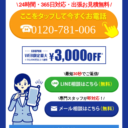
\ 24時間・365日対応・出張お見積無料 /
0120-781-006
\最短
30秒
でご返信/
\専門スタッフが
即対応
！/