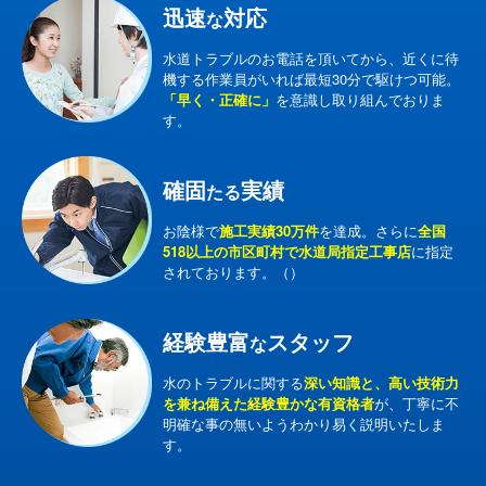
迅速
対応
な
水道トラブルのお電話を頂いてから、近くに待
機する作業員がいれば最短30分で駆けつ可能。
「早く・正確に」
を意識し取り組んでおりま
す。
確固
実績
たる
お陰様で
施工実績30万件
を達成。さらに
全国
518以上の市区町村で水道局指定工事店
に指定
されております。（）
経験豊富
スタッフ
な
水のトラブルに関する
深い知識と、高い技術力
を兼ね備えた経験豊かな有資格者
が、丁寧に不
明確な事の無いようわかり易く説明いたしま
す。