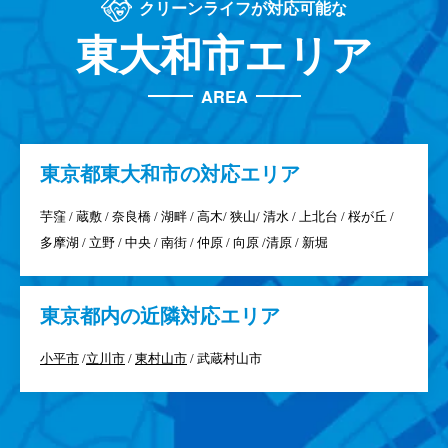
クリーンライフが対応可能な
東大和市エリア
AREA
東京都
東大和市の対応エリア
芋窪 / 蔵敷 / 奈良橋 / 湖畔 / 高木/ 狭山/ 清水 / 上北台 / 桜が丘 /
多摩湖 / 立野 / 中央 / 南街 / 仲原 / 向原 /清原 / 新堀
東京都
内の近隣対応エリア
小平市
/
立川市
/
東村山市
/ 武蔵村山市