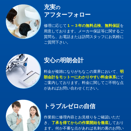
充実
の
アフターフォロー
修理に応じて
１～３年の無料点検、無料保証
を
用意しております。メーカー保証等に関するご
質問も、お電話または訪問スタッフにお気軽に
ご質問下さい。
安心
明朗会計
の
料金が複雑になりがちなこの業界において、
明
朗会計をモットーにわかりやすい料金体系
にて
ご案内しております。料金に関してご不明な点
があればお問い合わせください。
トラブルゼロ
自信
の
作業前に修理内容とお見積りをご確認いただ
き、
了承を得てからの作業開始を徹底
しており
ます。何か不審な点があれば名刺の裏のお問い