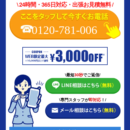
\ 24時間・365日対応・出張お見積無料 /
0120-781-006
\最短
30秒
でご返信/
\専門スタッフが
即対応
！/