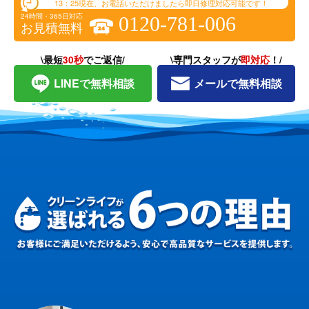
13：25
現在、お電話いただけましたら即日修理対応可能です！
24時間・365日対応
0120-781-006
お見積無料
\最短
30秒
でご返信/
\専門スタッフが
即対応
！/
LINEで無料相談
メールで無料相談