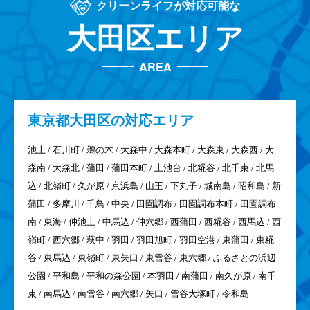
クリーンライフが対応可能な
大田区エリア
AREA
東京都
大田区の対応エリア
池上 / 石川町 / 鵜の木 / 大森中 / 大森本町 / 大森東 / 大森西 / 大
森南 / 大森北 / 蒲田 / 蒲田本町 / 上池台 / 北糀谷 / 北千束 / 北馬
込 / 北嶺町 / 久が原 / 京浜島 / 山王 / 下丸子 / 城南島 / 昭和島 / 新
蒲田 / 多摩川 / 千鳥 / 中央 / 田園調布 / 田園調布本町 / 田園調布
南 / 東海 / 仲池上 / 中馬込 / 仲六郷 / 西蒲田 / 西糀谷 / 西馬込 / 西
嶺町 / 西六郷 / 萩中 / 羽田 / 羽田旭町 / 羽田空港 / 東蒲田 / 東糀
谷 / 東馬込 / 東嶺町 / 東矢口 / 東雪谷 / 東六郷 / ふるさとの浜辺
公園 / 平和島 / 平和の森公園 / 本羽田 / 南蒲田 / 南久が原 / 南千
束 / 南馬込 / 南雪谷 / 南六郷 / 矢口 / 雪谷大塚町 / 令和島