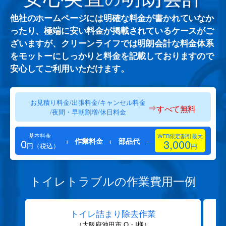
他社のホームページには明確な料金が書かれていなか
ったり、極端に安い料金が掲載されているケースがご
ざいますが、クリーンライフでは明朗会計な料金体系
をモットーにしっかりと料金を記載しておりますので
安心してご利用いただけます。
お見積り料金/出張料金/キャンセル料金
⇒
すべて無料
/夜間・早朝割増/休日料金
基本料金
WEB限定割引最大
0
+
作業料金
+
部品代
−
3,000
円（税込）
円
トイレトラブルの作業費用一例
トイレ詰まり除去作業
（大阪府池田市 O・I様）