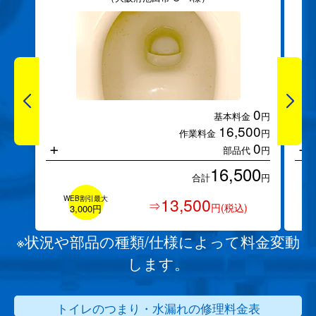
0
基本料金
円
16,500
作業料金
円
+
+
0
部品代
円
16,500
合計
円
WEB割引最大
13,500
⇒
円(税込)
3,000円
※状況や部品の種類/仕様によって料金変動
します。
トイレのつまり・水漏れの修理料金表