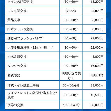
トイレの蛇口交換
30～60分
13,200円
フレキ管交換
約30分
8,800円
藥品洗浄
30～60分
8,800円
排水フランジ交換
30～60分
8,880円
便器用フラッシュバルブ
30～60分
22,000円
大使器用洗浄管（32nn）-38mm）
30～60分
22,000円
排水弁部交換
30～60分
8,800円
タンクの交換
30～60分
16,500円
現地状況で異
和式便器
現地見積
なる
洋式トイレ脱着工事費
30～60分分
33,000円
ウォシュレットの取替え•取り付け•
30～60分
16,500円
脱着
便器の交換
120～240分
33,000円