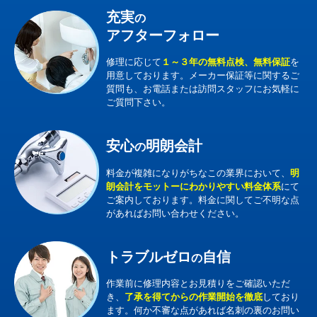
充実
の
アフターフォロー
修理に応じて
１～３年の無料点検、無料保証
を
用意しております。メーカー保証等に関するご
質問も、お電話または訪問スタッフにお気軽に
ご質問下さい。
安心
明朗会計
の
料金が複雑になりがちなこの業界において、
明
朗会計をモットーにわかりやすい料金体系
にて
ご案内しております。料金に関してご不明な点
があればお問い合わせください。
トラブルゼロ
自信
の
作業前に修理内容とお見積りをご確認いただ
き、
了承を得てからの作業開始を徹底
しており
ます。何か不審な点があれば名刺の裏のお問い