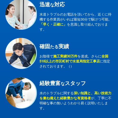
迅速
対応
な
水道トラブルのお電話を頂いてから、近くに待
機する作業員がいれば最短30分で駆けつ可能。
「早く・正確に」
を意識し取り組んでおりま
す。
確固
実績
たる
お陰様で
施工実績30万件
を達成。さらに
全国
518以上の市区町村で水道局指定工事店
に指定
されております。（）
経験豊富
スタッフ
な
水のトラブルに関する
深い知識と、高い技術力
を兼ね備えた経験豊かな有資格者
が、丁寧に不
明確な事の無いようわかり易く説明いたしま
す。