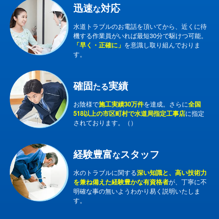
迅速
対応
な
水道トラブルのお電話を頂いてから、近くに待
機する作業員がいれば最短30分で駆けつ可能。
「早く・正確に」
を意識し取り組んでおりま
す。
確固
実績
たる
お陰様で
施工実績30万件
を達成。さらに
全国
518以上の市区町村で水道局指定工事店
に指定
されております。（）
経験豊富
スタッフ
な
水のトラブルに関する
深い知識と、高い技術力
を兼ね備えた経験豊かな有資格者
が、丁寧に不
明確な事の無いようわかり易く説明いたしま
す。