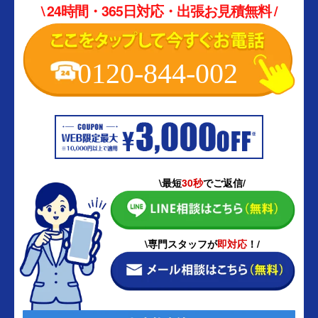
\ 24時間・365日対応・出張お見積無料 /
0120-844-002
\最短
30秒
でご返信/
\専門スタッフが
即対応
！/