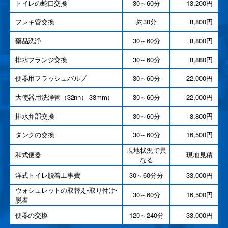
トイレの蛇口交換
30～60分
13,200円
フレキ管交換
約30分
8,800円
藥品洗浄
30～60分
8,800円
排水フランジ交換
30～60分
8,880円
便器用フラッシュバルブ
30～60分
22,000円
大使器用洗浄管（32nn）-38mm）
30～60分
22,000円
排水弁部交換
30～60分
8,800円
タンクの交換
30～60分
16,500円
現地状況で異
和式便器
現地見積
なる
洋式トイレ脱着工事費
30～60分分
33,000円
ウォシュレットの取替え•取り付け•
30～60分
16,500円
脱着
便器の交換
120～240分
33,000円