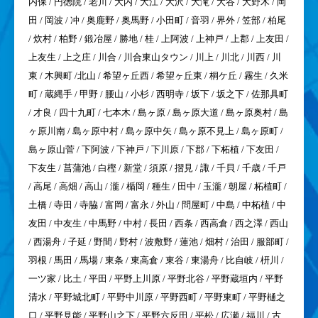
内保 / 円徳院 / 老川 / 大内 / 大江 / 大沢 / 大滝 / 大谷 / 大野木 / 岡
田 / 岡波 / 冲 / 奥鹿野 / 奥馬野 / 小田町 / 音羽 / 界外 / 笠部 / 柏尾
/ 炊村 / 柏野 / 鍛冶屋 / 勝地 / 桂 / 上阿波 / 上神戸 / 上郡 / 上友田 /
上友生 / 上之庄 / 川合 / 川合東山タウン / 川上 / 川北 / 川西 / 川
東 / 木興町 /北山 / 希望ヶ丘西 / 希望ヶ丘東 / 桐ケ丘 / 霧生 / 久米
町 / 蔵縄手 / 甲野 / 腰山 / 小杉 / 西明寺 / 坂下 / 坂之下 / 佐那具町
/ 才良 / 四十九町 / 七本木 / 島ヶ原 / 島ヶ原大道 / 島ヶ原奥村 / 島
ヶ原川南 / 島ヶ原中村 / 島ヶ原中矢 / 島ヶ原不見上 / 島ヶ原町 /
島ヶ原山菅 / 下阿波 / 下神戸 / 下川原 / 下郡 / 下柘植 / 下友田 /
下友生 / 菖蒲池 / 白樫 / 新堂 / 須原 / 摺見 / 諏 / 千貝 / 千歳 / 千戸
/ 高尾 / 高畑 / 高山 / 瀧 / 楯岡 / 種生 / 田中 / 玉瀧 / 朝屋 / 柘植町 /
土橋 / 寺田 / 寺脇 / 富岡 / 富永 / 外山 / 問屋町 / 中島 / 中柘植 / 中
友田 / 中友生 / 中馬野 / 中村 / 長田 / 西条 / 西高倉 / 西之澤 / 西山
/ 西湯舟 / 子延 / 野間 / 野村 / 波敷野 / 蓮池 / 畑村 / 治田 / 服部町 /
羽根 / 馬田 / 馬場 / 東条 / 東高倉 / 東谷 / 東湯舟 / 比自岐 / 枅川 /
一ツ家 / 比土 / 平田 / 平野上川原 / 平野北谷 / 平野蔵垣内 / 平野
清水 / 平野城北町 / 平野中川原 / 平野西町 / 平野東町 / 平野樋之
口 / 平野見能 / 平野山之下 / 平野六反田 / 平松 / 広瀬 / 福川 / 古