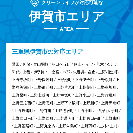
クリーンライフが対応可能な
伊賀市エリア
AREA
三重県
伊賀市の対応エリア
愛田 / 阿保 / 青山羽根 / 朝日ケ丘町 / 阿山ハイツ / 荒木 / 石川 /
印代 / 出後 / 伊勢路 / 一之宮 / 市部 / 依那具 / 岩倉 / 上野相生町 /
上野赤坂町 / 上野愛宕町 / 上野池町 / 上野伊予町 / 上野魚町 / 上
野恵美須町 / 上野鍛冶町 / 上野片原町 / 上野茅町 / 上野車坂町 /
上野桑町 / 上野玄蕃町 / 上野幸坂町 / 上野小玉町 / 上野紺屋町 /
上野三之西町 / 上野忍町 / 上野下幸坂町 / 上野新町 / 上野田端町
/ 上野鉄砲町 / 上野寺町 / 上野徳居町 / 上野中町 / 上野西大手町 /
上野西日南町 / 上野西町 / 上野農人町 / 上野東日南町 / 上野東町
/ 上野福居町 / 上野丸之内 / 上野向島町 / 上野万町 / 上林 / 上村 /