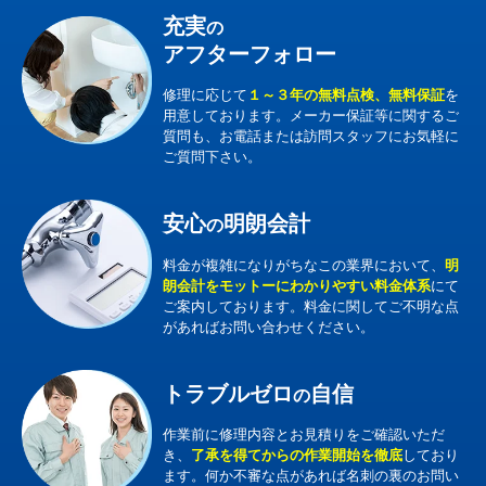
充実
の
アフターフォロー
修理に応じて
１～３年の無料点検、無料保証
を
用意しております。メーカー保証等に関するご
質問も、お電話または訪問スタッフにお気軽に
ご質問下さい。
安心
明朗会計
の
料金が複雑になりがちなこの業界において、
明
朗会計をモットーにわかりやすい料金体系
にて
ご案内しております。料金に関してご不明な点
があればお問い合わせください。
トラブルゼロ
自信
の
作業前に修理内容とお見積りをご確認いただ
き、
了承を得てからの作業開始を徹底
しており
ます。何か不審な点があれば名刺の裏のお問い