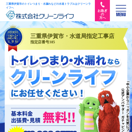
三重県伊賀市のトイレつまり・水漏れなどの水道トラブルはクリーンラ
イフへ
お急ぎ
の
MENU
方へ
三重県伊賀市・水道局指定工事店
指定店番号385