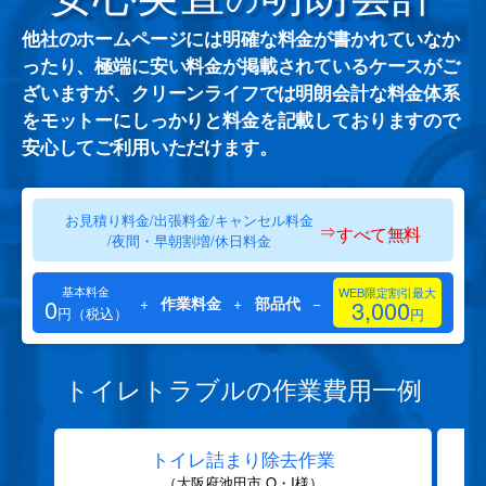
他社のホームページには明確な料金が書かれていなか
ったり、極端に安い料金が掲載されているケースがご
ざいますが、クリーンライフでは明朗会計な料金体系
をモットーにしっかりと料金を記載しておりますので
安心してご利用いただけます。
お見積り料金/出張料金/キャンセル料金
⇒
すべて無料
/夜間・早朝割増/休日料金
基本料金
WEB限定割引最大
0
+
作業料金
+
部品代
−
3,000
円（税込）
円
トイレトラブルの作業費用一例
トイレ詰まり除去作業
（大阪府池田市 O・I様）