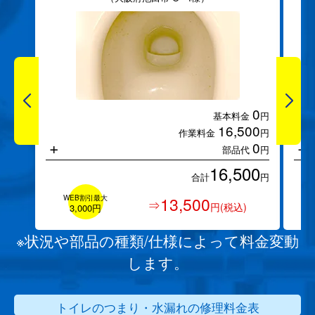
0
基本料金
円
16,500
作業料金
円
+
+
0
部品代
円
16,500
合計
円
WEB割引最大
13,500
⇒
円(税込)
3,000円
※状況や部品の種類/仕様によって料金変動
します。
トイレのつまり・水漏れの修理料金表