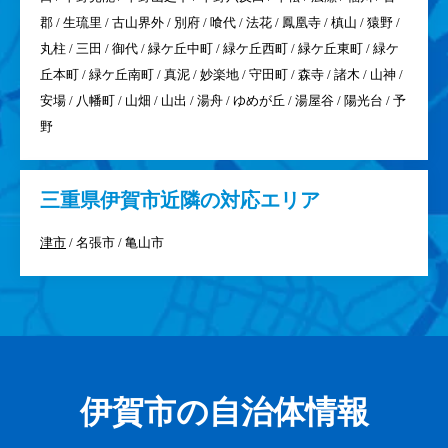
郡 / 生琉里 / 古山界外 / 別府 / 喰代 / 法花 / 鳳凰寺 / 槙山 / 猿野 /
丸柱 / 三田 / 御代 / 緑ケ丘中町 / 緑ケ丘西町 / 緑ケ丘東町 / 緑ケ
丘本町 / 緑ケ丘南町 / 真泥 / 妙楽地 / 守田町 / 森寺 / 諸木 / 山神 /
安場 / 八幡町 / 山畑 / 山出 / 湯舟 / ゆめが丘 / 湯屋谷 / 陽光台 / 予
野
三重県
伊賀市近隣の対応エリア
津市
/ 名張市 / 亀山市
伊賀市の自治体情報