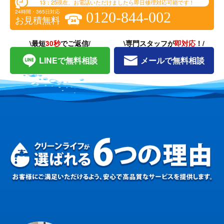
13：25
現在、お電話いただけましたら即日修理対応可能です！
24時間・365日対応
0120-844-002
お見積無料
\最短
30秒
でご返信/
\専門スタッフが
即対応
！/
LINEで無料相談
メールで無料相談