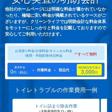
他社のホームページには明確な料金が書かれていなか
ったり、極端に安い料金が掲載されているケースがご
ざいますが、クリーンライフでは明朗会計な料金体系
をモットーにしっかりと料金を記載しておりますので
安心してご利用いただけます。
お見積り料金/出張料金/キャンセル料金
⇒
すべて無料
/夜間・早朝割増/休日料金
基本料金
WEB限定割引最大
0
+
作業料金
+
部品代
−
3,000
円（税込）
円
トイレトラブルの作業費用一例
トイレ詰まり除去作業
（大阪府池田市 O・I様）