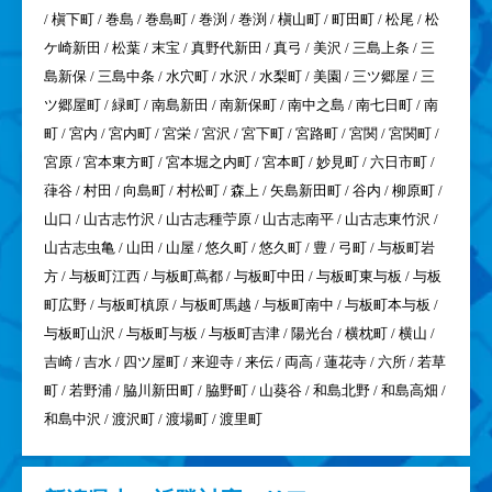
/ 槇下町 / 巻島 / 巻島町 / 巻渕 / 巻渕 / 槇山町 / 町田町 / 松尾 / 松
ケ崎新田 / 松葉 / 末宝 / 真野代新田 / 真弓 / 美沢 / 三島上条 / 三
島新保 / 三島中条 / 水穴町 / 水沢 / 水梨町 / 美園 / 三ツ郷屋 / 三
ツ郷屋町 / 緑町 / 南島新田 / 南新保町 / 南中之島 / 南七日町 / 南
町 / 宮内 / 宮内町 / 宮栄 / 宮沢 / 宮下町 / 宮路町 / 宮関 / 宮関町 /
宮原 / 宮本東方町 / 宮本堀之内町 / 宮本町 / 妙見町 / 六日市町 /
葎谷 / 村田 / 向島町 / 村松町 / 森上 / 矢島新田町 / 谷内 / 柳原町 /
山口 / 山古志竹沢 / 山古志種苧原 / 山古志南平 / 山古志東竹沢 /
山古志虫亀 / 山田 / 山屋 / 悠久町 / 悠久町 / 豊 / 弓町 / 与板町岩
方 / 与板町江西 / 与板町蔦都 / 与板町中田 / 与板町東与板 / 与板
町広野 / 与板町槙原 / 与板町馬越 / 与板町南中 / 与板町本与板 /
与板町山沢 / 与板町与板 / 与板町吉津 / 陽光台 / 横枕町 / 横山 /
吉崎 / 吉水 / 四ツ屋町 / 来迎寺 / 来伝 / 両高 / 蓮花寺 / 六所 / 若草
町 / 若野浦 / 脇川新田町 / 脇野町 / 山葵谷 / 和島北野 / 和島高畑 /
和島中沢 / 渡沢町 / 渡場町 / 渡里町