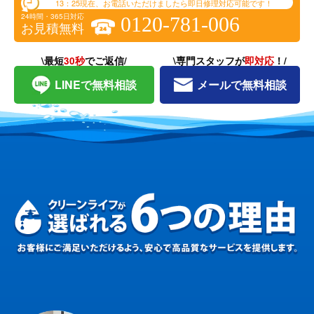
13：25
現在、お電話いただけましたら即日修理対応可能です！
24時間・365日対応
0120-781-006
お見積無料
\最短
30秒
でご返信/
\専門スタッフが
即対応
！/
LINEで無料相談
メールで無料相談