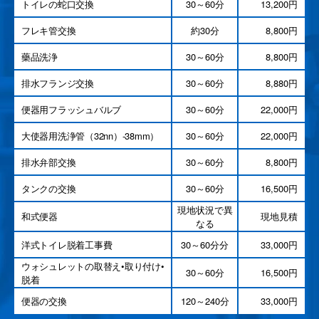
トイレの蛇口交換
30～60分
13,200円
フレキ管交換
約30分
8,800円
藥品洗浄
30～60分
8,800円
排水フランジ交換
30～60分
8,880円
便器用フラッシュバルブ
30～60分
22,000円
大使器用洗浄管（32nn）-38mm）
30～60分
22,000円
排水弁部交換
30～60分
8,800円
タンクの交換
30～60分
16,500円
現地状況で異
和式便器
現地見積
なる
洋式トイレ脱着工事費
30～60分分
33,000円
ウォシュレットの取替え•取り付け•
30～60分
16,500円
脱着
便器の交換
120～240分
33,000円