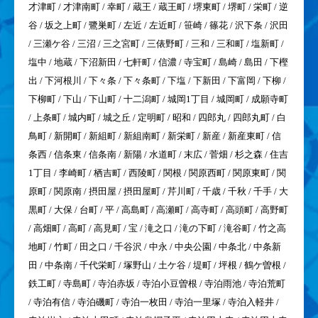
才津町 / 才津南町 / 幸町 / 蔵王 / 蔵王町 / 堺東町 / 堺町 / 栄町 / 逆
谷 / 坂之上町 / 鷺巣町 / 左近 / 左近町 / 笹崎 / 篠花 / 沢下条 / 沢田
/ 三瀬ケ谷 / 三沼 / 三之宮町 / 三俵野町 / 三和 / 三和町 / 塩新町 /
塩中 / 地蔵 / 下沼新田 / 七軒町 / 信濃 / 寺宝町 / 島崎 / 島田 / 下樫
出 / 下河根川 / 下々条 / 下々条町 / 下塩 / 下新田 / 下富岡 / 下柳 /
下柳町 / 下山 / 下山町 / 十二潟町 / 城岡1丁目 / 城岡町 / 成願寺町
/ 上条町 / 城内町 / 城之丘 / 定明町 / 昭和 / 四郎丸 / 四郎丸町 / 白
鳥町 / 新開町 / 新組町 / 新組南町 / 新栄町 / 新産 / 新産東町 / 信
条西 / 信条東 / 信条南 / 新陽 / 水道町 / 末広 / 菅畑 / 杉之森 / 住吉
1丁目 / 李崎町 / 栖吉町 / 西陵町 / 関根 / 関原西町 / 関原東町 / 関
原町 / 関原南 / 摂田屋 / 摂田屋町 / 芹川町 / 千歳 / 千秋 / 千手 / 大
黒町 / 大保 / 台町 / 平 / 高島町 / 高瀬町 / 高寺町 / 高頭町 / 高野町
/ 高畑町 / 高町 / 高見町 / 宝 / 滝之口 / 滝の下町 / 滝谷町 / 竹之高
地町 / 竹町 / 田之口 / 千谷沢 / 中永 / 中央公園 / 中条北 / 中条新
田 / 中条南 / 千代栄町 / 塚野山 / 土ケ谷 / 堤町 / 坪根 / 鶴ケ曽根 /
鉄工町 / 寺島町 / 寺泊赤坂 / 寺泊小豆曽根 / 寺泊雨池 / 寺泊荒町
/ 寺泊有信 / 寺泊磯町 / 寺泊一枚田 / 寺泊一里塚 / 寺泊入軽井 /