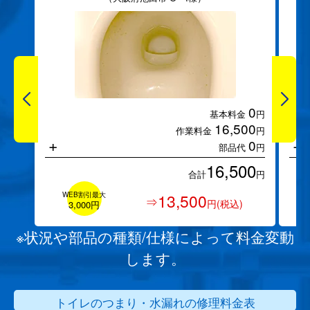
0
基本料金
円
16,500
作業料金
円
+
+
0
部品代
円
16,500
合計
円
WEB割引最大
13,500
⇒
円(税込)
3,000円
※状況や部品の種類/仕様によって料金変動
します。
トイレのつまり・水漏れの修理料金表