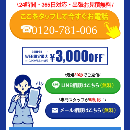
\ 24時間・365日対応・出張お見積無料 /
0120-781-006
\最短
30秒
でご返信/
\専門スタッフが
即対応
！/