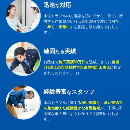
迅速
対応
な
水道トラブルのお電話を頂いてから、近くに待
機する作業員がいれば最短30分で駆けつ可能。
「早く・正確に」
を意識し取り組んでおりま
す。
確固
実績
たる
お陰様で
施工実績30万件
を達成。さらに
全国
518以上の市区町村で水道局指定工事店
に指定
されております。（）
経験豊富
スタッフ
な
水のトラブルに関する
深い知識と、高い技術力
を兼ね備えた経験豊かな有資格者
が、丁寧に不
明確な事の無いようわかり易く説明いたしま
す。