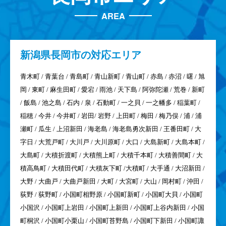
AREA
新潟県
長岡市の対応エリア
青木町 / 青葉台 / 青島町 / 青山新町 / 青山町 / 赤島 / 赤沼 / 曙 / 旭
岡 / 東町 / 麻生田町 / 愛宕 / 雨池 / 天下島 / 阿弥陀瀬 / 荒巻 / 新町
/ 飯島 / 池之島 / 石内 / 泉 / 石動町 / 一之貝 / 一之幡多 / 稲葉町 /
稲穂 / 今井 / 今井町 / 岩田/ 岩野 / 上田町 / 梅田 / 梅乃俣 / 浦 / 浦
瀬町 / 瓜生 / 上沼新田 / 海老島 / 海老島勇次新田 / 王番田町 / 大
字日 / 大荒戸町 / 大川戸 / 大川原町 / 大口 / 大島新町 / 大島本町 /
大島町 / 大積折渡町 / 大積熊上町 / 大積千本町 / 大積善間町 / 大
積高鳥町 / 大積田代町 / 大積灰下町 /大積町 / 大手通 / 大沼新田 /
大野 / 大曲戸 / 大曲戸新田 / 大町 / 大宮町 / 大山 / 岡村町 / 沖田 /
荻野 / 荻野町 / 小国町相野原 / 小国町新町 / 小国町大貝 / 小国町
小国沢 / 小国町上岩田 / 小国町上新田 / 小国町上谷内新田 / 小国
町桐沢 / 小国町小栗山 / 小国町苔野島 / 小国町下新田 / 小国町諏