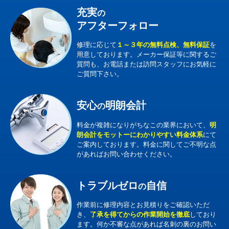
充実
の
アフターフォロー
修理に応じて
１～３年の無料点検、無料保証
を
用意しております。メーカー保証等に関するご
質問も、お電話または訪問スタッフにお気軽に
ご質問下さい。
安心
明朗会計
の
料金が複雑になりがちなこの業界において、
明
朗会計をモットーにわかりやすい料金体系
にて
ご案内しております。料金に関してご不明な点
があればお問い合わせください。
トラブルゼロ
自信
の
作業前に修理内容とお見積りをご確認いただ
き、
了承を得てからの作業開始を徹底
しており
ます。何か不審な点があれば名刺の裏のお問い