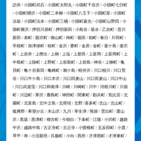
訪井 / 小国町武石 / 小国町太郎丸 / 小国町千谷沢 / 小国町七日町
/ 小国町楢沢 / 小国町二本柳 / 小国町八王子 / 小国町原 / 小国町
法坂 / 小国町法末 / 小国町三桶 / 小国町森光 / 小国町山野田 / 小
国町横沢 / 押切川原町 / 押切新田 / 小島谷 / 落水 / 乙吉町 / 思川
新田 / 表町 / 親沢町 / 御山町 / 柿町 / 籠田 / 柏町 / 春日 / 片田町 /
学校町 / 加津保町 / 桂町 / 金沢 / 要町 / 金房 / 金町 / 釜ケ島 / 釜沢
町 / 上岩井 / 上樫出 / 上桐 / 上塩 / 上新田 / 上富岡 / 上富岡町 / 上
中島町 / 上除町 / 上野町 / 上前島町 / 上前島 / 神谷 / 上柳町 / 亀
貝町 / 亀ケ谷新田 / 亀崎町 / 鴉ケ島 / 軽井沢 / 川口相川 / 川口荒
谷 / 川口牛ケ島 / 川口木沢 / 川口田麦山 / 川口田麦山 / 川口中山
/ 川口武道窪 / 川口和南津 / 川崎 / 川崎町 / 川中 / 河根川町 / 川袋
町 / 川辺町 / 寒沢 / 雁島町 / 神田町 / 関東町 / 勘兵町 / 気比宮 / 北
園町 / 北富島 / 北中之島 / 北荷頃 / 北野 /喜多町 /北山 / 北山町 /
狐興野 / 希望が丘 / 木山沢 / 九川 / 草生津 / 熊袋 / 雲出町 / 栗山
沢 / 黒坂 / 黒津町 / 稽古町 / 今朝白 / 下条町 / 江陽 / 小沢町 / 越路
中沢 / 越路中島 / 古正寺町 / 古正寺 / 小曽根町 / 五反田町 / 小貫 /
琴平 / 寿 / 小沼新田 / 呉服町 / 小向 / 西所 / 才津西町 / 才津東町 /