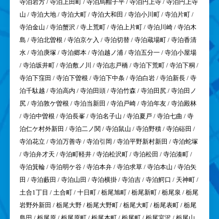
寺泊岩方 / 寺泊上田町 / 寺泊烏帽子平 / 寺泊円上寺 / 寺泊円上寺
山 / 寺泊大地 / 寺泊大町 / 寺泊大和田 / 寺泊小川町 / 寺泊片町 /
寺泊金山 / 寺泊蟹沢 / 寺上荒町 / 寺泊上片町 / 寺泊川崎 / 寺泊木
島 / 寺泊北曽根 / 寺泊京ケ入 / 寺泊切替 / 寺泊蔵場町 / 寺泊香清
水 / 寺泊庚塚 / 寺泊郷本 / 寺泊越ノ浦 / 寺泊五分一 / 寺泊小屋場
/ 寺泊坂井町 / 寺泊敷ノ川 / 寺泊志戸橋 / 寺泊下荒町 / 寺泊下桐 /
寺泊下窪田 / 寺泊下曽根 / 寺泊下中条 / 寺泊白岩 / 寺泊新長 / 寺
泊千駄越 / 寺泊高内 / 寺泊田頭 / 寺泊竹森 / 寺泊田尻 / 寺泊田ノ
尻 / 寺泊敦ケ曽根 / 寺泊当新田 / 寺泊戸崎 / 寺泊年友 / 寺泊殿林
/ 寺泊中曽根 / 寺泊長峯 / 寺泊名子山 / 寺泊夏戸 / 寺泊七曲 / 寺
泊仁ケ村外新田 / 寺泊二ノ関 / 寺泊鼠山 / 寺泊野積 / 寺泊硲田 /
寺泊花立 / 寺泊万善寺 / 寺泊引岡 / 寺泊平野新村新田 / 寺泊蛇塚
/ 寺泊弁才天 / 寺泊町軽井 / 寺泊松沢町 / 寺泊松田 / 寺泊湊町 /
寺泊箕輪 / 寺泊明ケ谷 / 寺泊本弁 / 寺泊求草 / 寺泊本山 / 寺泊矢
田 / 寺泊藪田 / 寺泊山田 / 寺泊横掛 / 寺泊吉 / 寺泊鰐口 / 天神町 /
土合1丁目 / 土合町 / 十日町 / 栃尾旭町 / 栃尾新町 / 栃尾泉 / 栃尾
岩野外新田 / 栃尾大野 / 栃尾大野町 / 栃尾大町 / 栃尾表町 / 栃尾
島田 / 栃尾原 / 栃尾原町 / 栃尾本町 / 栃尾町 / 栃尾宮沢 / 栃尾山