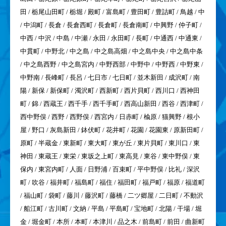
田 / 栃尾山田町 / 栃堀 / 殿町 / 富島町 / 豊田町 / 豊詰町 / 鳥越 / 中
/ 中潟町 / 長倉 / 長倉西町 / 長倉町 / 長倉南町 / 中興野 / 仲子町 /
中西 / 中沢 / 中島 / 中瀬 / 永田 / 永田町 / 長町 / 中通西 / 中通東 /
中貫町 / 中野北 / 中之島 / 中之島高畑 / 中之島中央 / 中之島中条
/ 中之島西野 / 中之島宮内 / 中野西部 / 中野中 / 中野西 / 中野東 /
中野南 / 長峰町 / 長呂 / 七日市 / 七日町 / 並木新田 / 成沢町 / 南
陽 / 新保 / 新保町 / 濁沢町 / 西新町 / 西片貝町 / 西川口 / 西神田
町 / 錦 / 西蔵王 / 西千手 / 西千手町 / 西高山新田 / 西谷 / 西津町 /
西中野俣 / 西野 / 西野俣 / 西宮内 / 日赤町 / 楡原 / 猫興野 / 根小
屋 / 野口 / 灰島新田 / 鉢伏町 / 花井町 / 花園 / 花園東 / 原新田町 /
原町 / 半蔵金 / 東新町 / 東大町 / 東が丘 / 東片貝町 / 東川口 / 東
神田 / 東蔵王 / 東栄 / 東坂之上町 / 東高見 / 東谷 / 東中野俣 / 東
保内 / 東宮内町 / 人面 / 日野浦 / 百束町 / 平中野俣 / 比礼 / 深沢
町 / 吹谷 / 福井町 / 福島町 / 福住 / 福田町 / 福戸町 / 福原 / 福道町
/ 福山町 / 袋町 / 藤川 / 藤沢町 / 藤橋 / 二ツ郷屋 / 二日町 / 不動沢
/ 船江町 / 古川町 / 文納 / 平島 / 平島町 / 宝地町 / 北陽 / 干場 / 堀
金 / 堀金町 / 本所 / 本町 / 本津川 / 品之木 / 前島町 / 前田 / 曲新町