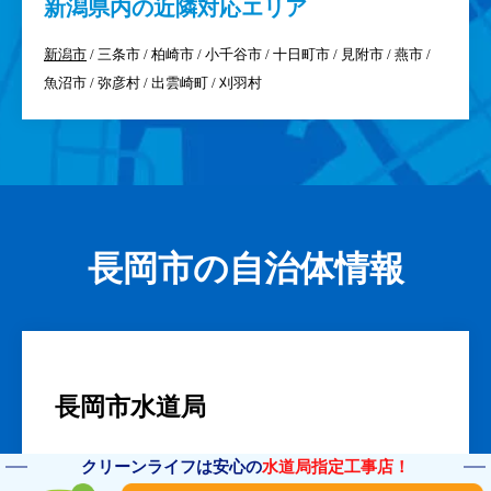
新潟県
内の近隣対応エリア
新潟市
/ 三条市 / 柏崎市 / 小千谷市 / 十日町市 / 見附市 / 燕市 /
魚沼市 / 弥彦村 / 出雲崎町 / 刈羽村
長岡市の自治体情報
長岡市水道局
■水道局による長岡市の水漏れ対応
クリーンライフは安心の
水道局指定工事店！