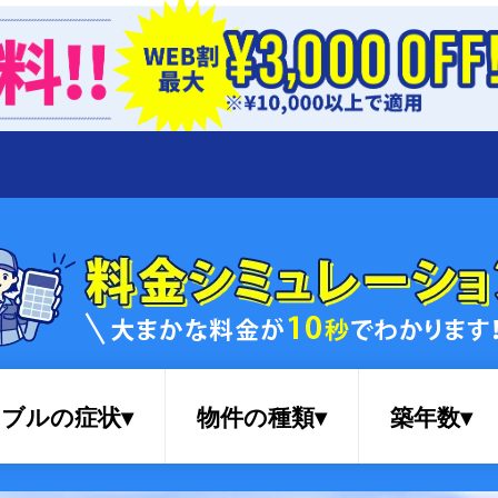
ブルの症状▾
物件の種類▾
築年数▾