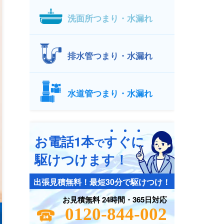
洗面所つまり・水漏れ
排水管つまり・水漏れ
水道管つまり・水漏れ
お電話1本
す
ぐ
に
で
駆けつけます！
出張見積無料！最短30分で駆けつけ！
お見積無料 24時間・365日対応
0120-844-002