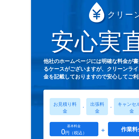
クリー
安心実
他社のホームページには明確な料金が書
るケースがございますが、クリーンライ
金を記載しておりますので安心してご利
お見積り料
出張料
キャンセ
・
・
金
金
金
基本料金
+
作業料
0
円（税込）