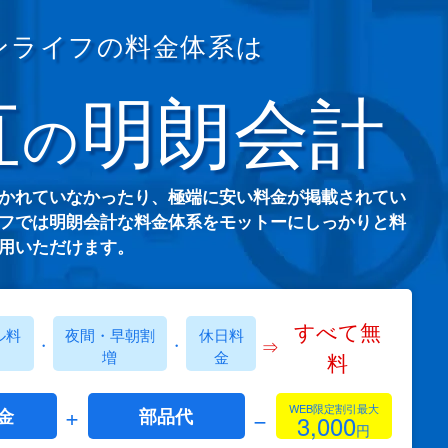
ンライフの料金体系は
直
明朗会計
の
かれていなかったり、極端に安い料金が掲載されてい
フでは明朗会計な料金体系をモットーにしっかりと料
用いただけます。
すべて無
ル料
夜間・早朝割
休日料
⇒
・
・
増
金
料
+
WEB限定割引最大
−
金
部品代
3,000
円