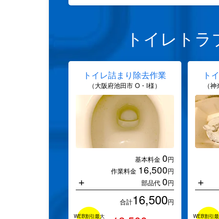
トイレトラ
トイレ詰まり除去作業
ト
（大阪府池田市 O・I様）
（神
0
基本料金
円
16,500
作業料金
円
+
+
0
部品代
円
16,500
合計
円
WEB割引最大
WEB割引