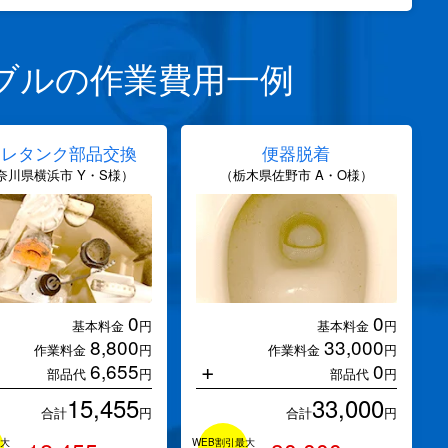
ブルの作業費用一例
イレタンク部品交換
便器脱着
奈川県横浜市 Y・S様）
（栃木県佐野市 A・O様）
0
0
基本料金
円
基本料金
円
8,800
33,000
作業料金
円
作業料金
円
+
6,655
0
部品代
円
部品代
円
15,455
33,000
合計
円
合計
円
最大
WEB割引最大