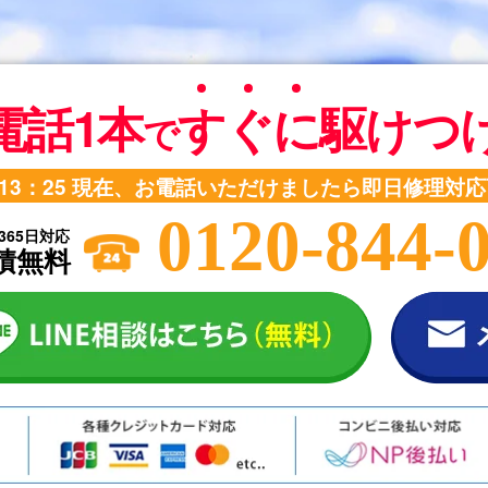
電話1本
す
ぐ
に
駆けつ
で
13：25
現在、お電話いただけましたら即日修理対応
0120-844-
365日対応
積無料