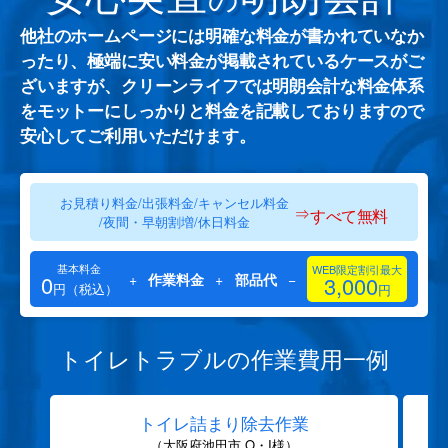
他社のホームページには明確な料金が書かれていなか
ったり、極端に安い料金が掲載されているケースがご
ざいますが、クリーンライフでは明朗会計な料金体系
をモットーにしっかりと料金を記載しておりますので
安心してご利用いただけます。
お見積り料金/出張料金/キャンセル料金
⇒
すべて無料
/夜間・早朝割増/休日料金
基本料金
WEB限定割引最大
0
+
作業料金
+
部品代
−
3,000
円（税込）
円
トイレトラブルの作業費用一例
トイレ詰まり除去作業
（大阪府池田市 O・I様）