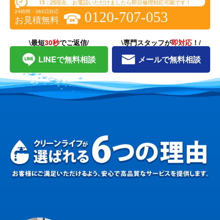
13：25
現在、お電話いただけましたら即日修理対応可能です！
24時間・365日対応
0120-707-053
お見積無料
\最短
30秒
でご返信/
\専門スタッフが
即対応
！/
LINEで無料相談
メールで無料相談