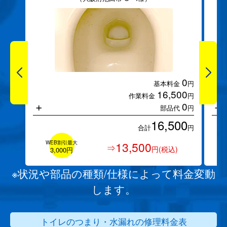
0
基本料金
円
16,500
作業料金
円
+
+
0
部品代
円
16,500
合計
円
WEB割引最大
13,500
⇒
円(税込)
3,000円
※状況や部品の種類/仕様によって料金変動
します。
トイレのつまり・水漏れの修理料金表