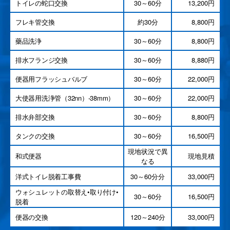
トイレの蛇口交換
30～60分
13,200円
フレキ管交換
約30分
8,800円
藥品洗浄
30～60分
8,800円
排水フランジ交換
30～60分
8,880円
便器用フラッシュバルブ
30～60分
22,000円
大使器用洗浄管（32nn）-38mm）
30～60分
22,000円
排水弁部交換
30～60分
8,800円
タンクの交換
30～60分
16,500円
現地状況で異
和式便器
現地見積
なる
洋式トイレ脱着工事費
30～60分分
33,000円
ウォシュレットの取替え•取り付け•
30～60分
16,500円
脱着
便器の交換
120～240分
33,000円