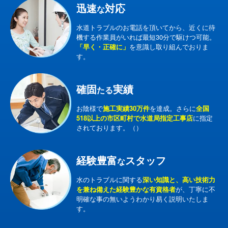
迅速
対応
な
水道トラブルのお電話を頂いてから、近くに待
機する作業員がいれば最短30分で駆けつ可能。
「早く・正確に」
を意識し取り組んでおりま
す。
確固
実績
たる
お陰様で
施工実績30万件
を達成。さらに
全国
518以上の市区町村で水道局指定工事店
に指定
されております。（）
経験豊富
スタッフ
な
水のトラブルに関する
深い知識と、高い技術力
を兼ね備えた経験豊かな有資格者
が、丁寧に不
明確な事の無いようわかり易く説明いたしま
す。