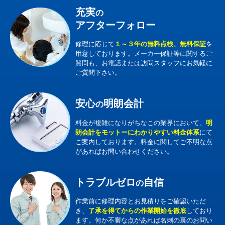
充実
の
アフターフォロー
修理に応じて
１～３年の無料点検、無料保証
を
用意しております。メーカー保証等に関するご
質問も、お電話または訪問スタッフにお気軽に
ご質問下さい。
安心
明朗会計
の
料金が複雑になりがちなこの業界において、
明
朗会計をモットーにわかりやすい料金体系
にて
ご案内しております。料金に関してご不明な点
があればお問い合わせください。
トラブルゼロ
自信
の
作業前に修理内容とお見積りをご確認いただ
き、
了承を得てからの作業開始を徹底
しており
ます。何か不審な点があれば名刺の裏のお問い