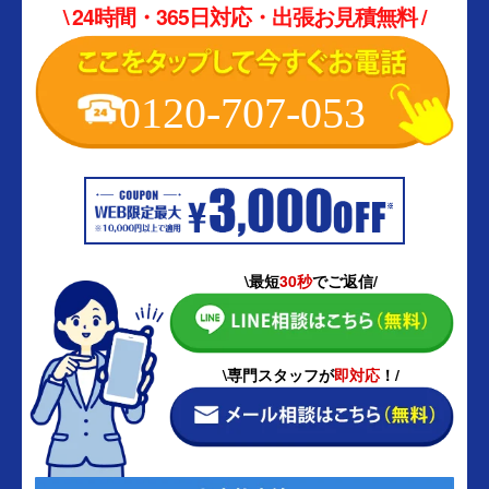
\ 24時間・365日対応・出張お見積無料 /
0120-707-053
\最短
30秒
でご返信/
\専門スタッフが
即対応
！/