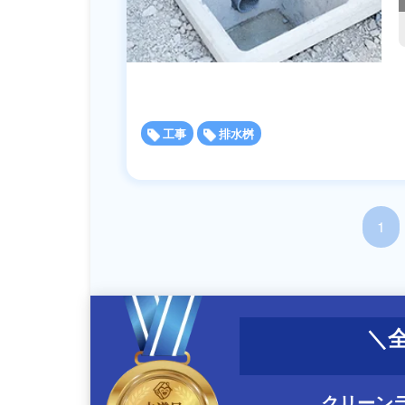
工事
排水桝
1
クリーン