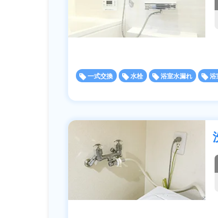
一式交換
水栓
浴室水漏れ
浴