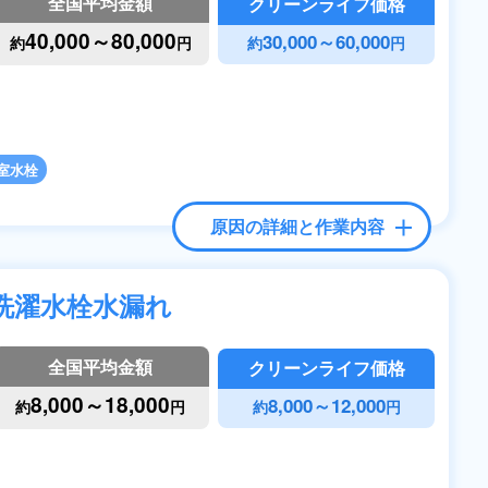
全国平均金額
クリーンライフ価格
40,000～80,000
30,000～60,000
約
円
約
円
室水栓
原因の詳細と作業内容
洗濯水栓水漏れ
全国平均金額
クリーンライフ価格
8,000～18,000
8,000～12,000
約
円
約
円