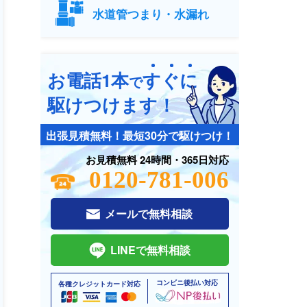
水道管つまり・水漏れ
お電話1本
す
ぐ
に
で
駆けつけます！
出張見積無料！最短30分で駆けつけ！
お見積無料 24時間・365日対応
0120-781-006
メールで無料相談
LINEで無料相談
コンビニ後払い対応
各種クレジットカード対応