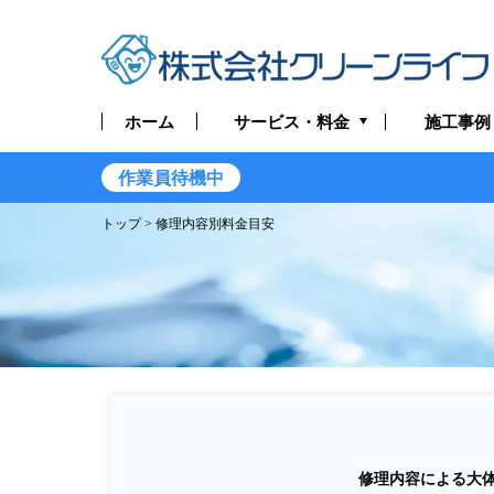
サービス・料金
ホーム
施工事例
トイレつまり・水漏れ
作業員待機中
お風呂つまり・水漏れ
トップ
> 修理内容別料金目安
キッチンつまり・水漏れ
洗面所つまり・水漏れ
給湯器の修理・交換
排水管つまり・水漏れ
水道管つまり・水漏れ
修理内容による大