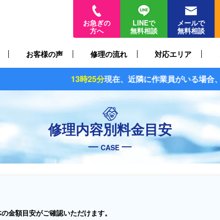
お急ぎの
LINEで
メールで
方へ
無料相談
無料相談
お客様の声
修理の流れ
対応エリア
13時25分
現在、近隣に作業員がいる場合、
最短30分〜
でお
修理内容別料金目安
CASE
体の金額目安がご確認いただけます。