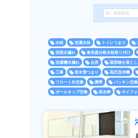
排水管・排水桝トラブル
水栓
洗濯水栓
トイレつまり
洗面水漏れ
食洗器分岐水栓取り付け
洗濯機水漏れ
台所
固形物を落とし
工事
排水管つまり
高圧洗浄機
フロート弁交換
携帯
パッキン交換
ボールタップ交換
排水桝
サイフォ