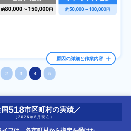
80,000～150,000
50,000～100,000
約
円
約
円
原因の詳細と作業内容
2
3
4
5
518
全国
市区町村の実績
（2026年8月現在）
ライフは、
各市町村から指定を受けた