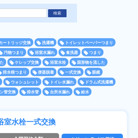
カートリッジ交換
洗濯機
トイレットペーパーつまり
汚物つまり
浴室水漏れ
食洗器
つまり
た
ケレップ交換
浴室水栓
固形物を流した
排水根つまり
便器脱着
一式交換
眼鏡
ウォシュレット
トイレ水漏れ
ドラム式洗濯機
ン管交換
排水管
台所水漏れ
給水
浴室水栓一式交換