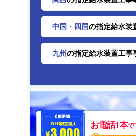
中国・四国
の指定給水装
九州
の指定給水装置工事
お電話1本
で