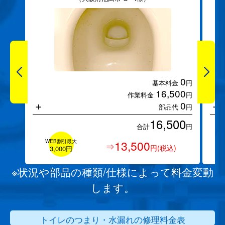
0
基本料金
円
16,500
作業料金
円
+
+
0
部品代
円
16,500
合計
円
WEB割引最大
13,500
⇒
円(税込)
3,000円
※状況や部品の種類/仕様によって料金変動
します。
トイレのつまり・水漏れの修理料金表