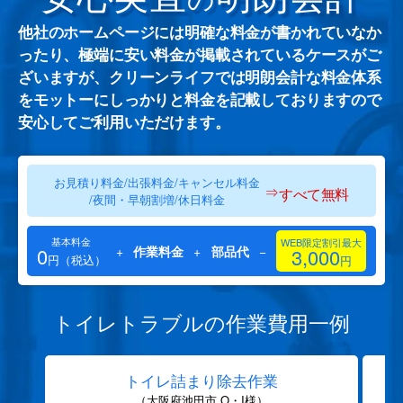
他社のホームページには明確な料金が書かれていなか
ったり、極端に安い料金が掲載されているケースがご
ざいますが、クリーンライフでは明朗会計な料金体系
をモットーにしっかりと料金を記載しておりますので
安心してご利用いただけます。
お見積り料金/出張料金/キャンセル料金
⇒
すべて無料
/夜間・早朝割増/休日料金
基本料金
WEB限定割引最大
0
+
作業料金
+
部品代
−
3,000
円（税込）
円
トイレトラブルの作業費用一例
トイレ詰まり除去作業
（大阪府池田市 O・I様）