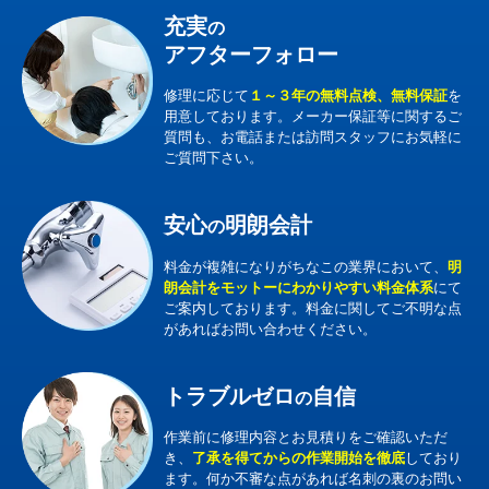
充実
の
アフターフォロー
修理に応じて
１～３年の無料点検、無料保証
を
用意しております。メーカー保証等に関するご
質問も、お電話または訪問スタッフにお気軽に
ご質問下さい。
安心
明朗会計
の
料金が複雑になりがちなこの業界において、
明
朗会計をモットーにわかりやすい料金体系
にて
ご案内しております。料金に関してご不明な点
があればお問い合わせください。
トラブルゼロ
自信
の
作業前に修理内容とお見積りをご確認いただ
き、
了承を得てからの作業開始を徹底
しており
ます。何か不審な点があれば名刺の裏のお問い