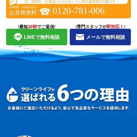
13：25
現在、お電話いただけましたら即日修理対応可能です！
24時間・365日対応
0120-781-006
お見積無料
\最短
30秒
でご返信/
\専門スタッフが
即対応
！/
LINEで無料相談
メールで無料相談