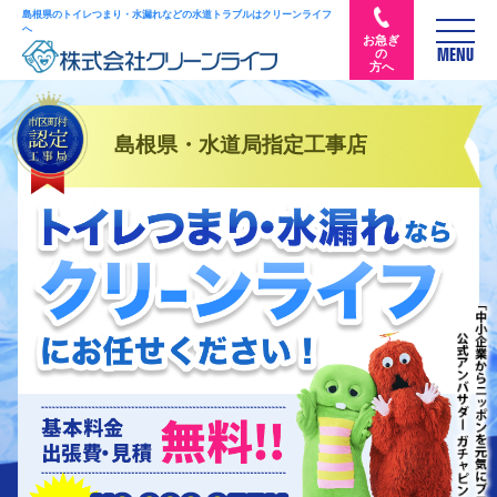
島根県のトイレつまり・水漏れなどの水道トラブルはクリーンライフ
へ
お急ぎ
の
MENU
方へ
島根県・水道局指定工事店