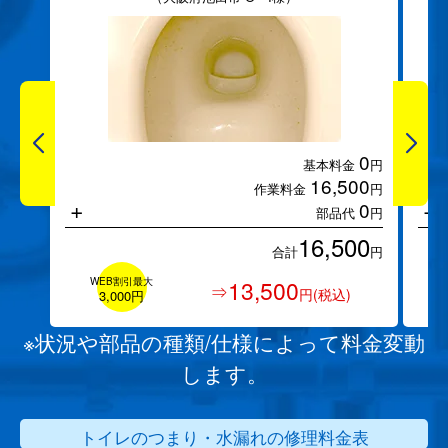
0
基本料金
円
16,500
作業料金
円
+
+
0
部品代
円
16,500
合計
円
WEB割引最大
13,500
⇒
円(税込)
3,000円
※状況や部品の種類/仕様によって料金変動
します。
トイレのつまり・水漏れの修理料金表