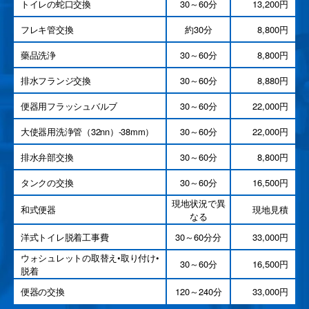
トイレの蛇口交換
30～60分
13,200円
フレキ管交換
約30分
8,800円
藥品洗浄
30～60分
8,800円
排水フランジ交換
30～60分
8,880円
便器用フラッシュバルブ
30～60分
22,000円
大使器用洗浄管（32nn）-38mm）
30～60分
22,000円
排水弁部交換
30～60分
8,800円
タンクの交換
30～60分
16,500円
現地状況で異
和式便器
現地見積
なる
洋式トイレ脱着工事費
30～60分分
33,000円
ウォシュレットの取替え•取り付け•
30～60分
16,500円
脱着
便器の交換
120～240分
33,000円