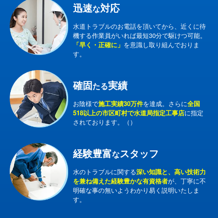
迅速
対応
な
水道トラブルのお電話を頂いてから、近くに待
機する作業員がいれば最短30分で駆けつ可能。
「早く・正確に」
を意識し取り組んでおりま
す。
確固
実績
たる
お陰様で
施工実績30万件
を達成。さらに
全国
518以上の市区町村で水道局指定工事店
に指定
されております。（）
経験豊富
スタッフ
な
水のトラブルに関する
深い知識と、高い技術力
を兼ね備えた経験豊かな有資格者
が、丁寧に不
明確な事の無いようわかり易く説明いたしま
す。