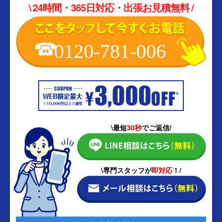
\ 24時間・365日対応・出張お見積無料 /
0120-781-006
\最短
30秒
でご返信/
\専門スタッフが
即対応
！/