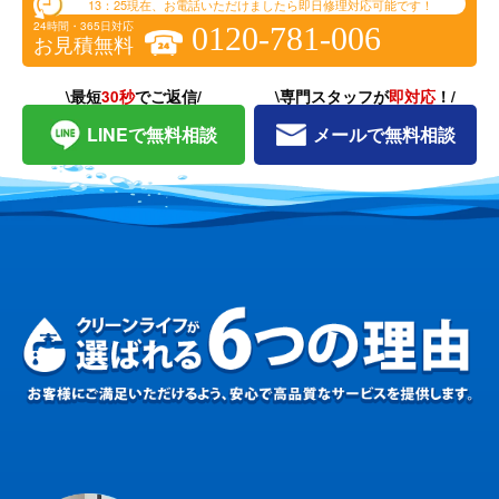
13：25
現在、お電話いただけましたら即日修理対応可能です！
24時間・365日対応
0120-781-006
お見積無料
\最短
30秒
でご返信/
\専門スタッフが
即対応
！/
LINEで無料相談
メールで無料相談