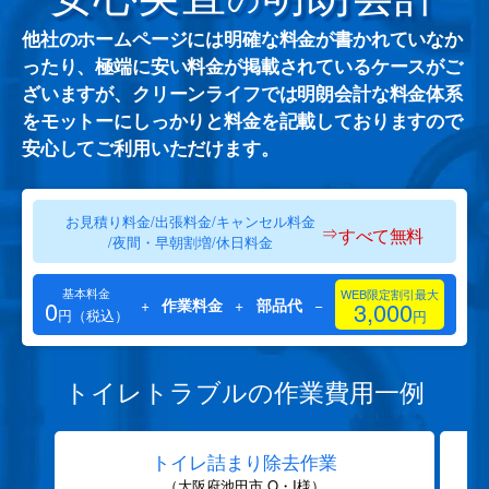
他社のホームページには明確な料金が書かれていなか
ったり、極端に安い料金が掲載されているケースがご
ざいますが、クリーンライフでは明朗会計な料金体系
をモットーにしっかりと料金を記載しておりますので
安心してご利用いただけます。
お見積り料金/出張料金/キャンセル料金
⇒
すべて無料
/夜間・早朝割増/休日料金
基本料金
WEB限定割引最大
0
+
作業料金
+
部品代
−
3,000
円（税込）
円
トイレトラブルの作業費用一例
トイレ詰まり除去作業
（大阪府池田市 O・I様）