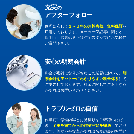
充実
の
アフターフォロー
修理に応じて
１～３年の無料点検、無料保証
を
用意しております。メーカー保証等に関するご
質問も、お電話または訪問スタッフにお気軽に
ご質問下さい。
安心
明朗会計
の
料金が複雑になりがちなこの業界において、
明
朗会計をモットーにわかりやすい料金体系
にて
ご案内しております。料金に関してご不明な点
があればお問い合わせください。
トラブルゼロ
自信
の
作業前に修理内容とお見積りをご確認いただ
き、
了承を得てからの作業開始を徹底
しており
ます。何か不審な点があれば名刺の裏のお問い