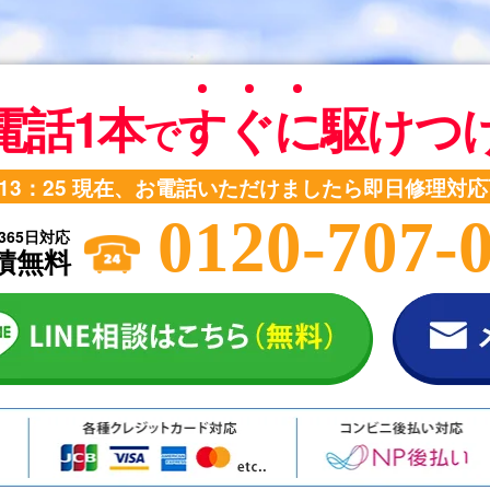
電話1本
す
ぐ
に
駆けつ
で
13：25
現在、お電話いただけましたら即日修理対応
0120-707-
365日対応
積無料