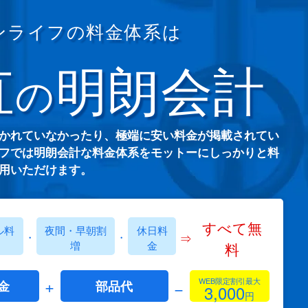
ンライフの料金体系は
直
明朗会計
の
かれていなかったり、極端に安い料金が掲載されてい
フでは明朗会計な料金体系をモットーにしっかりと料
用いただけます。
すべて無
ル料
夜間・早朝割
休日料
⇒
・
・
増
金
料
+
WEB限定割引最大
−
金
部品代
3,000
円