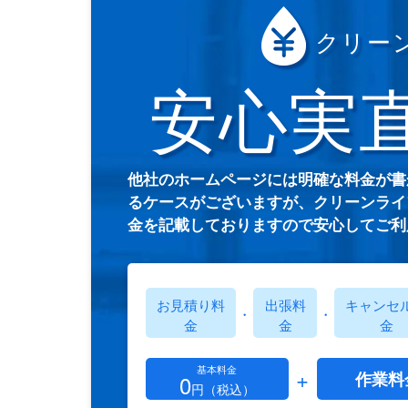
クリー
安心実
他社のホームページには明確な料金が書
るケースがございますが、クリーンライ
金を記載しておりますので安心してご利
お見積り料
出張料
キャンセ
・
・
金
金
金
基本料金
+
作業料
0
円（税込）