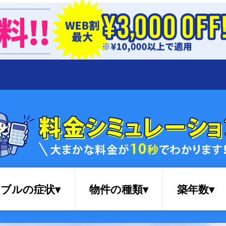
ブルの症状▾
物件の種類▾
築年数▾