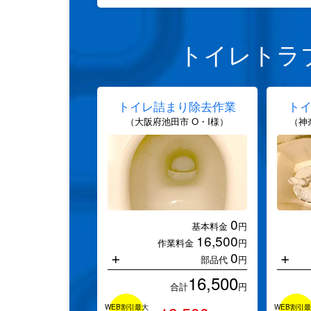
トイレトラ
トイレ詰まり除去作業
ト
（大阪府池田市 O・I様）
（神
0
基本料金
円
16,500
作業料金
円
+
+
0
部品代
円
16,500
合計
円
WEB割引最大
WEB割引