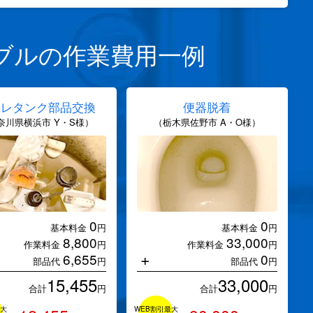
ブルの作業費用一例
イレタンク部品交換
便器脱着
奈川県横浜市 Y・S様）
（栃木県佐野市 A・O様）
0
0
基本料金
円
基本料金
円
8,800
33,000
作業料金
円
作業料金
円
+
6,655
0
部品代
円
部品代
円
15,455
33,000
合計
円
合計
円
最大
WEB割引最大