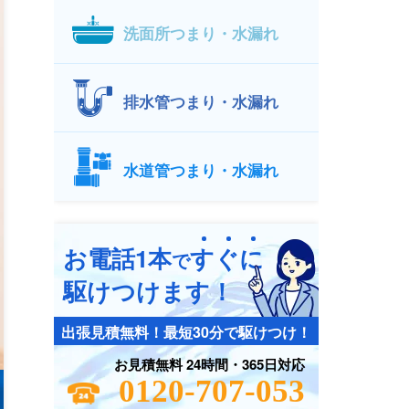
洗面所つまり・水漏れ
排水管つまり・水漏れ
水道管つまり・水漏れ
お電話1本
す
ぐ
に
で
駆けつけます！
出張見積無料！最短30分で駆けつけ！
お見積無料 24時間・365日対応
0120-707-053