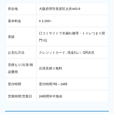
所在地
大阪府堺市美原区太井443-9
基本料金
¥ 2,000~
口コミサイトで水漏れ修理・トイレつまり部
実績
門1位
お支払方法
クレジットカード, 現金払い, QR決済
見積もり/出張/相
出張見積り無料
談費用
受付時間
受付時間7時～24時
営業時間/営業日
24時間年中無休