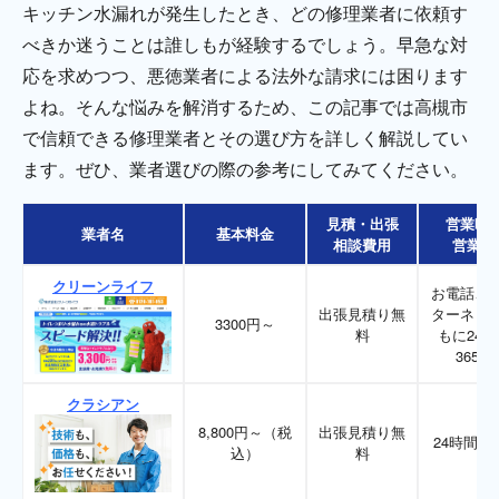
キッチン水漏れが発生したとき、どの修理業者に依頼す
べきか迷うことは誰しもが経験するでしょう。早急な対
応を求めつつ、悪徳業者による法外な請求には困ります
よね。そんな悩みを解消するため、この記事では高槻市
で信頼できる修理業者とその選び方を詳しく解説してい
ます。ぜひ、業者選びの際の参考にしてみてください。
見積・出張
営業時
業者名
基本料金
相談費用
営業日
クリーンライフ
お電話、
出張見積り無
ターネッ
3300円～
料
もに24時
365日
クラシアン
8,800円～（税
出張見積り無
24時間36
込）
料