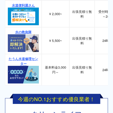
水道便利屋さん
出張見積り無
受付時間
¥ 2,000~
料
～24時
水の救急隊
出張見積り無
¥ 5,500~
24時間
料
たうん水道修理セン
ター
基本料金3,000
出張見積り無
24時間
円～
料
今週のNO.1おすすめ優良業者！