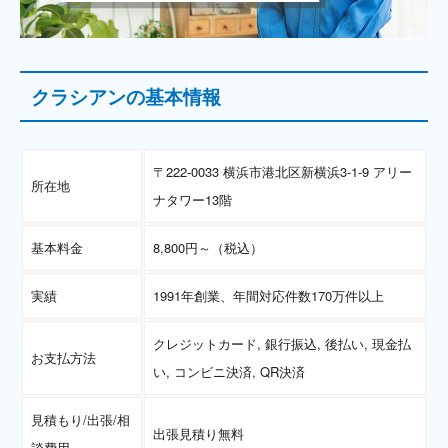
クラシアンの基本情報
〒222-0033 横浜市港北区新横浜3-1-9 アリー
所在地
ナタワー13階
基本料金
8,800円～（税込）
実績
1991年創業、年間対応件数170万件以上
クレジットカード, 銀行振込, 後払い, 現金払
お支払方法
い, コンビニ決済, QR決済
見積もり/出張/相
出張見積り無料
談費用