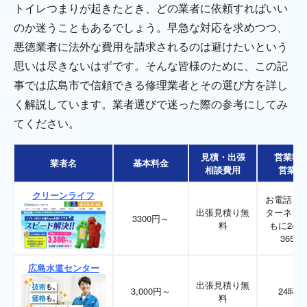
トイレつまりが起きたとき、どの業者に依頼すればいい
のか迷うこともあるでしょう。早急な対応を求めつつ、
悪徳業者に法外な費用を請求されるのは避けたいという
思いは尽きないはずです。そんな皆様のために、この記
事では広島市で信頼できる修理業者とその選び方を詳し
く解説しています。業者選びで迷った際の参考にしてみ
てください。
見積・出張
営業時
業者名
基本料金
相談費用
営業日
クリーンライフ
お電話、
出張見積り無
ターネッ
3300円～
料
もに24時
365日
広島水道センター
出張見積り無
3,000円～
24時間
料