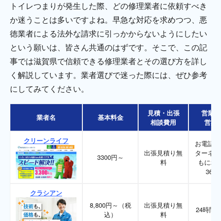
トイレつまりが発生した際、どの修理業者に依頼すべき
か迷うことは多いですよね。早急な対応を求めつつ、悪
徳業者による法外な請求に引っかからないようにしたい
という願いは、皆さん共通のはずです。そこで、この記
事では滋賀県で信頼できる修理業者とその選び方を詳し
く解説しています。業者選びで迷った際には、ぜひ参考
にしてみてください。
見積・出張
営業時
業者名
基本料金
相談費用
営業
クリーンライフ
お電話、
出張見積り無
ターネッ
3300円～
料
もに24
365
クラシアン
8,800円～（税
出張見積り無
24時間3
込）
料