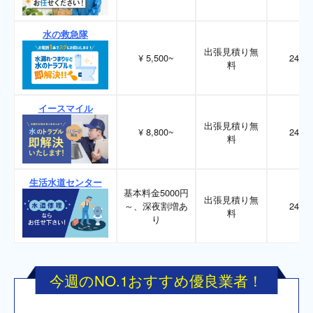
水の救急隊
出張見積り無
¥ 5,500~
24時
料
イースマイル
出張見積り無
¥ 8,800~
24時
料
生活水道センター
基本料金5000円
出張見積り無
～、深夜割増あ
24時
料
り
今週のNO.1おすすめ優良業者！