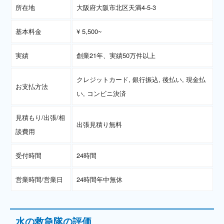
所在地
大阪府大阪市北区天満4-5-3
基本料金
¥ 5,500~
実績
創業21年、実績50万件以上
クレジットカード, 銀行振込, 後払い, 現金払
お支払方法
い, コンビニ決済
見積もり/出張/相
出張見積り無料
談費用
受付時間
24時間
営業時間/営業日
24時間年中無休
水の救急隊の評価