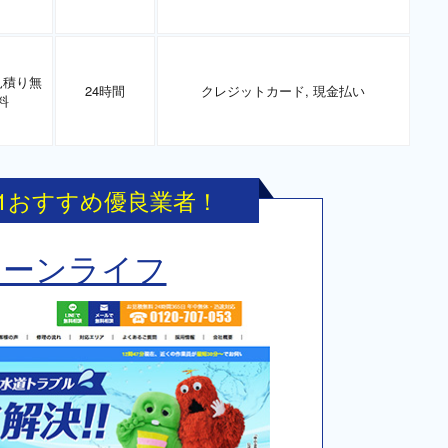
見積り無
24時間
クレジットカード, 現金払い
料
.1おすすめ優良業者！
リーンライフ