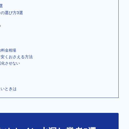
選
の選び方3選
る
の料金相場
を安くおさえる方法
悪化させない
たいときは