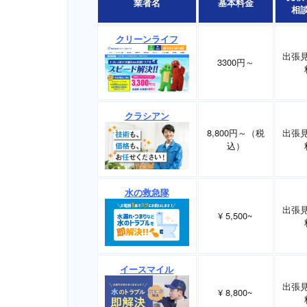
業者名
基本料金
相
クリーンライフ
出張
3300円～
クラシアン
8,800円～（税
出張
込）
水の救急隊
出張
¥ 5,500~
イースマイル
出張
¥ 8,800~