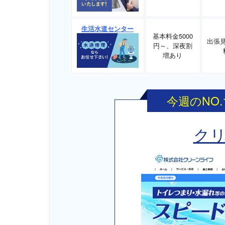
生活水道センター
基本料金5000
出張
円～、深夜割
増あり
今週のNO
ク