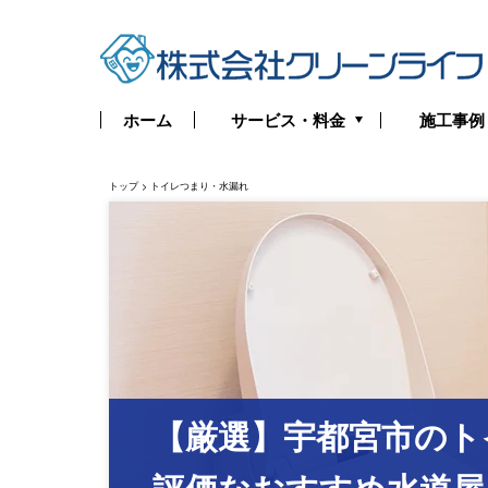
サービス・料金
ホーム
施工事例
トイレつまり・水漏れ
トップ
>
トイレつまり・水漏れ
お風呂つまり・水漏れ
キッチンつまり・水漏れ
洗面所つまり・水漏れ
給湯器の修理・交換
排水管つまり・水漏れ
【厳選】宇都宮市のト
水道管つまり・水漏れ
評価なおすすめ水道屋