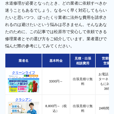
水道修理が必要となったとき、どの業者に依頼すべきか
迷うこともあるでしょう。なるべく早く対応してもらい
たいと思いつつ、ぼったくり業者に法外な費用を請求さ
れるのは避けたいという悩みは尽きません。そんなあな
たのために、この記事では松原市で安心して依頼できる
修理業者とその選び方をご紹介しています。業者選びで
悩んだ際の参考にしてみてください。
見積・出張
営業時
業者名
基本料金
相談費用
営業日
クリーンライフ
お電話、
出張見積り無
ターネッ
3300円～
料
もに24時
365日
クラシアン
8,800円～（税
出張見積り無
24時間36
込）
料