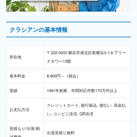
クラシアンの基本情報
〒222-0033 横浜市港北区新横浜3-1-9 アリー
所在地
ナタワー13階
基本料金
8,800円～（税込）
実績
1991年創業、年間対応件数170万件以上
クレジットカード, 銀行振込, 後払い, 現金払
お支払方法
い, コンビニ決済, QR決済
見積もり/出張/相
出張見積り無料
談費用