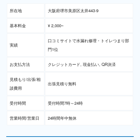
所在地
大阪府堺市美原区太井443-9
基本料金
¥ 2,000~
口コミサイトで水漏れ修理・トイレつまり部
実績
門1位
お支払方法
クレジットカード, 現金払い, QR決済
見積もり/出張/相
出張見積り無料
談費用
受付時間
受付時間7時～24時
営業時間/営業日
24時間年中無休