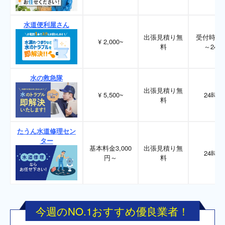
水道便利屋さん
出張見積り無
受付時間
¥ 2,000~
料
～24時
水の救急隊
出張見積り無
¥ 5,500~
24時間
料
たうん水道修理セン
ター
基本料金3,000
出張見積り無
24時間
円～
料
今週のNO.1おすすめ優良業者！