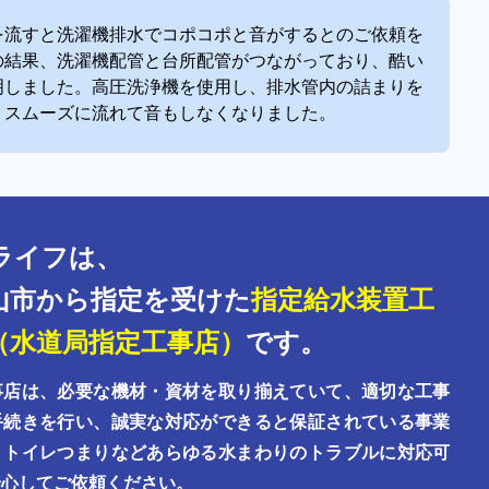
を流すと洗濯機排水でコポコポと音がするとのご依頼を
の結果、
洗濯機配管と台所配管がつながっており、酷い
明しました。高圧洗浄機を使用し、排水管内の詰まりを
、スムーズに流れて音もしなくなりました。
ライフは、
山市から指定を受けた
指定給水装置工
（水道局指定工事店）
です。
事店は、必要な機材・資材を取り揃えていて、適切な工事
手続きを行い、誠実な対応ができると保証されている事業
。トイレつまりなどあらゆる水まわりのトラブルに対応可
安心してご依頼ください。