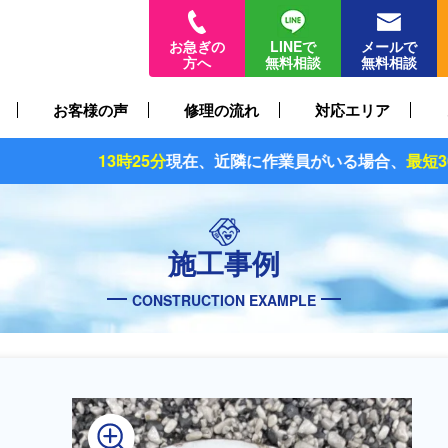
お急ぎの
LINEで
メールで
方へ
無料相談
無料相談
お客様の声
修理の流れ
対応エリア
5分
現在、近隣に作業員がいる場合、
最短30分〜
でお伺いでき
施工事例
CONSTRUCTION EXAMPLE