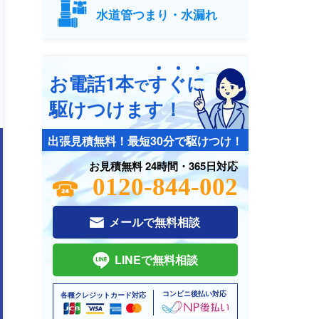
水道管つまり・水漏れ
お電話1本
す
ぐ
に
で
駆けつけます！
出張見積無料！最短30分で駆けつけ！
お見積無料 24時間・365日対応
0120-844-002
メールで無料相談
LINEで無料相談
コンビニ後払い対応
各種クレジットカード対応