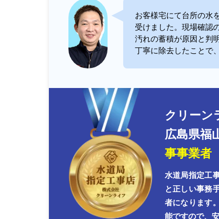
お客様宅にて台所の水
受けました。現場確認
汚れの蓄積が原因と判
丁寧に除去したことで
クリーン
広島県福
事事業者
水道局指定工
と正しい事務
者になります
能ですので、