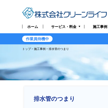
サービス・料金
ホーム
施工事例
トイレつまり・水漏れ
作業員待機中
13時2
お風呂つまり・水漏れ
トップ
>
施工事例
> 排水管のつまり
キッチンつまり・水漏れ
洗面所つまり・水漏れ
給湯器の修理・交換
排水管つまり・水漏れ
排水管のつまり
水道管つまり・水漏れ