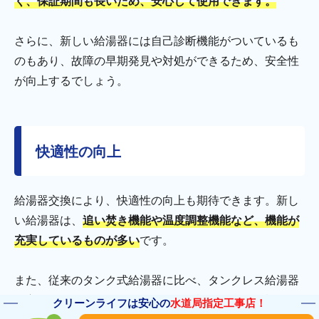
く、保証期間も長いため、安心して使用できます。
さらに、新しい給湯器には自己診断機能がついているも
のもあり、故障の早期発見や対処ができるため、安全性
が向上するでしょう。
快適性の向上
給湯器交換により、快適性の向上も期待できます。新し
い給湯器は、
追い焚き機能や温度調整機能など、機能が
充実しているものが多い
です。
また、従来のタンク式給湯器に比べ、タンクレス給湯器
の方がスリムでコンパクトなため、設置場所に余裕がな
クリーンライフは安心の
水道局指定工事店！