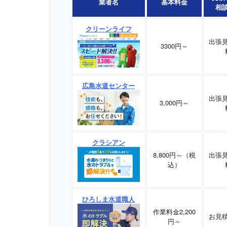
業者名
基本料金
相
クリーンライフ
出張
3300円～
広島水道センター
出張
3,000円～
クラシアン
8,800円～（税
出張
込）
ひろしま水道職人
作業料金2,200
お見
円～