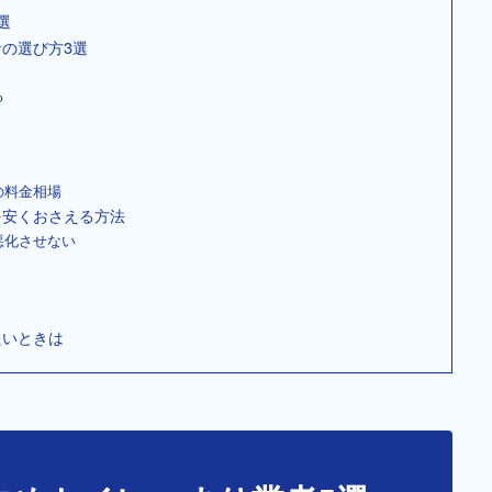
選
の選び方3選
る
の料金相場
を安くおさえる方法
悪化させない
たいときは