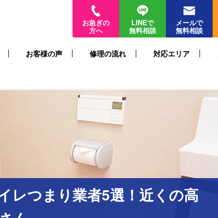
お急ぎの
LINEで
メールで
方へ
無料相談
無料相談
お客様の声
修理の流れ
対応エリア
イレつまり業者5選！近くの高
さん