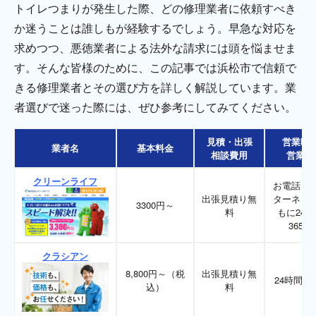
トイレつまりが発生した際、どの修理業者に依頼すべき
か迷うことは誰しもが経験するでしょう。早急な対応を
求めつつ、悪徳業者による法外な請求には頭を悩ませま
す。そんな皆様のために、この記事では浜松市で信頼で
きる修理業者とその選び方を詳しく解説しています。業
者選びで迷った際には、ぜひ参考にしてみてください。
見積・出張
営業時
業者名
基本料金
相談費用
営業日
クリーンライフ
お電話、
出張見積り無
ターネッ
3300円～
料
もに24時
365日
クラシアン
8,800円～（税
出張見積り無
24時間36
込）
料