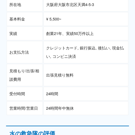
所在地
大阪府大阪市北区天満4-5-3
基本料金
¥ 5,500~
実績
創業21年、実績50万件以上
クレジットカード, 銀行振込, 後払い, 現金払
お支払方法
い, コンビニ決済
見積もり/出張/相
出張見積り無料
談費用
受付時間
24時間
営業時間/営業日
24時間年中無休
水の救急隊の評価