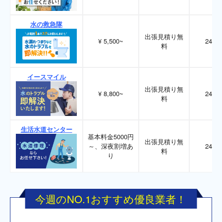
水の救急隊
出張見積り無
¥ 5,500~
24時
料
イースマイル
出張見積り無
¥ 8,800~
24時
料
生活水道センター
基本料金5000円
出張見積り無
～、深夜割増あ
24時
料
り
今週のNO.1おすすめ優良業者！