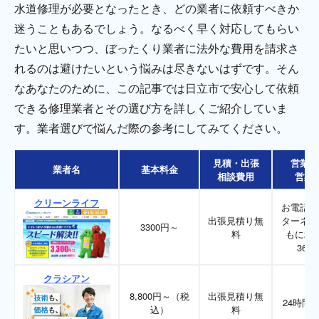
水道修理が必要となったとき、どの業者に依頼すべきか
迷うこともあるでしょう。なるべく早く対応してもらい
たいと思いつつ、ぼったくり業者に法外な費用を請求さ
れるのは避けたいという悩みは尽きないはずです。そん
なあなたのために、この記事では日立市で安心して依頼
できる修理業者とその選び方を詳しくご紹介していま
す。業者選びで悩んだ際の参考にしてみてください。
見積・出張
営業時
業者名
基本料金
相談費用
営業
クリーンライフ
お電話、
出張見積り無
ターネッ
3300円～
料
もに24
365
クラシアン
8,800円～（税
出張見積り無
24時間3
込）
料