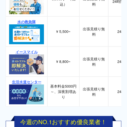
24時間3
込）
料
水の救急隊
出張見積り無
¥ 5,500~
24時
料
イースマイル
出張見積り無
¥ 8,800~
24時
料
生活水道センター
基本料金5000円
出張見積り無
～、深夜割増あ
24時
料
り
今週のNO.1おすすめ優良業者！