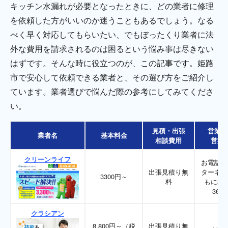
キッチン水漏れが必要となったときに、どの業者に修理
を依頼した方がいいのか迷うこともあるでしょう。なる
べく早く対応してもらいたい、でもぼったくり業者に法
外な費用を請求されるのは困るという悩み事は尽きない
はずです。そんな時に役立つのが、この記事です。姫路
市で安心して依頼できる業者と、その選び方をご紹介し
ています。業者選びで悩んだ際の参考にしてみてくださ
い。
見積・出張
営業時
業者名
基本料金
相談費用
営業
クリーンライフ
お電話、
出張見積り無
ターネッ
3300円～
料
もに24
365
クラシアン
8,800円～（税
出張見積り無