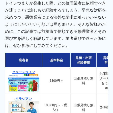
トイレつまりが発生した際、どの修理業者に依頼すべき
か迷うことは誰しもが経験するでしょう。早急な対応を
求めつつ、悪徳業者による法外な請求に引っかからない
ようにしたいという願いは尽きません。そんな皆様のた
めに、この記事では前橋市で信頼できる修理業者とその
選び方を詳しく解説しています。業者選びで迷った際に
は、ぜひ参考にしてみてください。
見積・出張
営業時
業者名
基本料金
相談費用
営業
クリーンライフ
お電話、
出張見積り無
ターネッ
3300円～
料
もに24
365
クラシアン
8,800円～（税
出張見積り無
24時間3
込）
料