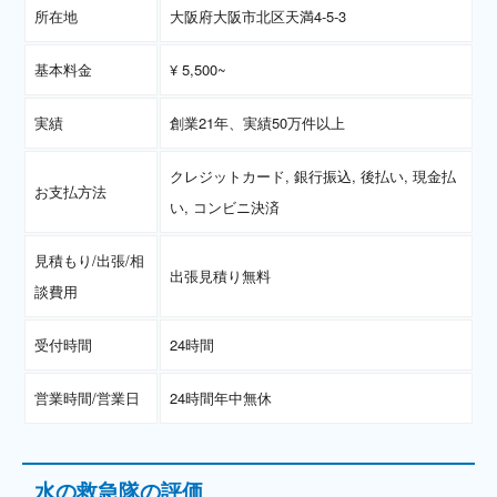
所在地
大阪府大阪市北区天満4-5-3
基本料金
¥ 5,500~
実績
創業21年、実績50万件以上
クレジットカード, 銀行振込, 後払い, 現金払
お支払方法
い, コンビニ決済
見積もり/出張/相
出張見積り無料
談費用
受付時間
24時間
営業時間/営業日
24時間年中無休
水の救急隊の評価