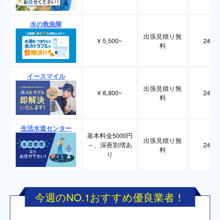
水の救急隊
出張見積り無
¥ 5,500~
24時
料
イースマイル
出張見積り無
¥ 8,800~
24時
料
生活水道センター
基本料金5000円
出張見積り無
～、深夜割増あ
24時
料
り
今週のNO.1おすすめ優良業者！