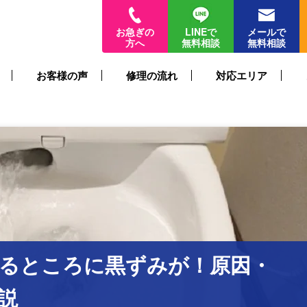
お急ぎの
LINEで
メールで
方へ
無料相談
無料相談
お客様の声
修理の流れ
対応エリア
るところに黒ずみが！原因・
説