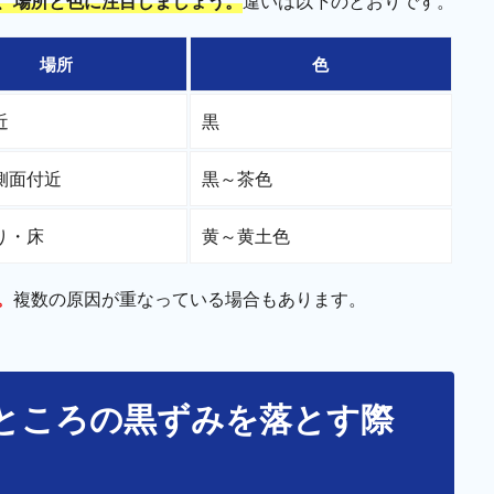
、場所と色に注目しましょう。
違いは以下のとおりです。
場所
色
近
黒
側面付近
黒～茶色
り・床
黄～黄土色
。
複数の原因が重なっている場合もあります。
ところの黒ずみを落とす際