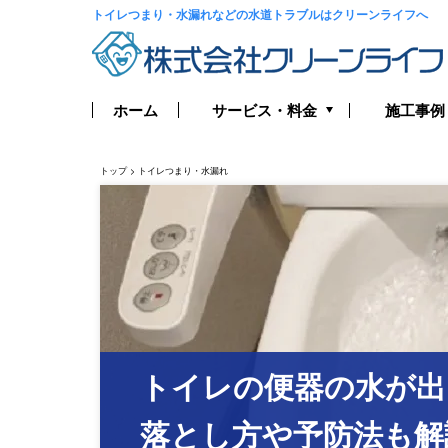
トイレつまり・水漏れなどの水道トラブルは
クリーンライフへ
サービス・料金
ホーム
施工事例
トイレつまり・水漏れ
トップ
>
トイレつまり・水漏れ
お風呂つまり・水漏れ
キッチンつまり・水漏れ
洗面所つまり・水漏れ
給湯器の修理・交換
トイレの便器の水が出
排水管つまり・水漏れ
落とし方や予防法も解
水道管つまり・水漏れ