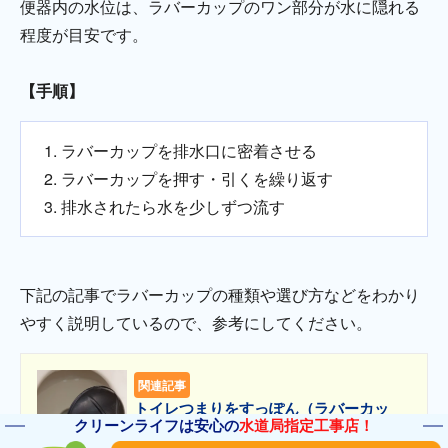
便器内の水位は、ラバーカップのワン部分が水に隠れる
程度が目安です。
【手順】
ラバーカップを排水口に密着させる
ラバーカップを押す・引くを繰り返す
排水されたら水を少しずつ流す
下記の記事でラバーカップの種類や選び方などをわかり
やすく説明しているので、参考にしてください。
関連記事
トイレつまりをすっぽん（ラバーカッ
プ）で直す方法！正しい使い方や選び方
クリーンライフは安心の
水道局指定工事店！
も解説