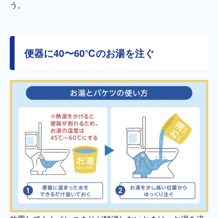
う。
便器に40〜60℃のお湯を注ぐ