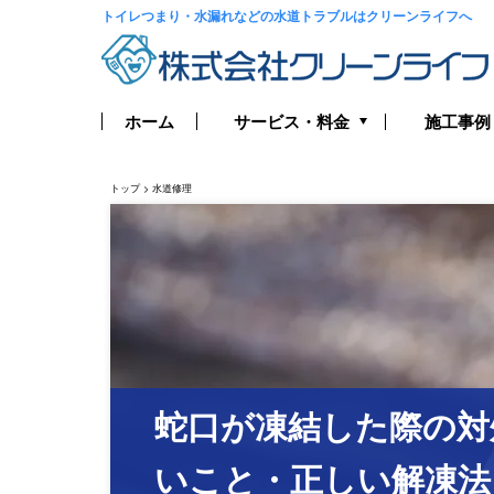
トイレつまり・水漏れなどの水道トラブルは
クリーンライフへ
サービス・料金
ホーム
施工事例
トイレつまり・水漏れ
トップ
>
水道修理
お風呂つまり・水漏れ
キッチンつまり・水漏れ
洗面所つまり・水漏れ
給湯器の修理・交換
蛇口が凍結した際の対
排水管つまり・水漏れ
いこと・正しい解凍法
水道管つまり・水漏れ