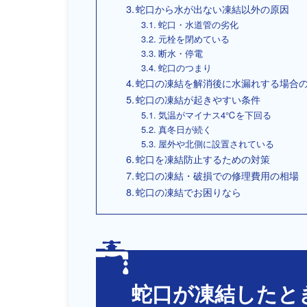
蛇口から水が出ない凍結以外の原因
蛇口・水道管の劣化
元栓を閉めている
断水・停電
蛇口のつまり
蛇口の凍結を解消後に水漏れする場合
蛇口の凍結が起きやすい条件
気温がマイナス4℃を下回る
真冬日が続く
屋外や北側に設置されている
蛇口を凍結防止するための対策
蛇口の凍結・破損での修理費用の相場
蛇口の凍結でお困りなら
蛇口が凍結したと