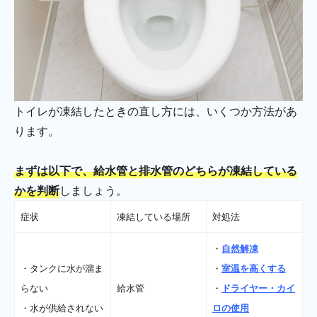
トイレが凍結したときの直し方には、いくつか方法があ
ります。
まずは以下で、給水管と排水管のどちらが凍結している
かを判断
しましょう。
症状
凍結している場所
対処法
・
自然解凍
・タンクに水が溜ま
・
室温を高くする
らない
給水管
・
ドライヤー・カイ
・水が供給されない
ロの使用