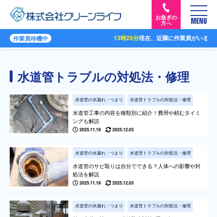
お急ぎの
MENU
方へ
13時25分
現在、近隣に作業員がいる場合
作業員待機中
水道管トラブルの対処法・修理
水道管の水漏れ・つまり
水道管トラブルの対処法・修理
水道管工事の内容を種類別に紹介！費用や頼むタイミ
ングも解説
2025.11.19
2025.12.03
水道管の水漏れ・つまり
水道管トラブルの対処法・修理
水道管のサビ取りは自分でできる？人体への影響や対
処法を解説
2025.11.19
2025.12.03
水道管の水漏れ・つまり
水道管トラブルの対処法・修理