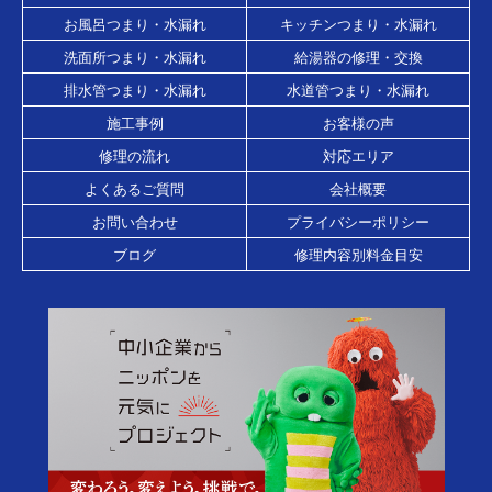
お風呂つまり・水漏れ
キッチンつまり・水漏れ
洗面所つまり・水漏れ
給湯器の修理・交換
排水管つまり・水漏れ
水道管つまり・水漏れ
施工事例
お客様の声
修理の流れ
対応エリア
よくあるご質問
会社概要
お問い合わせ
プライバシーポリシー
ブログ
修理内容別料金目安